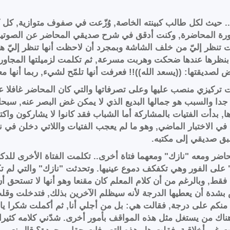
حيث لكل طالب كبينته الخاصة, وُزّعت في صفوف متوازية, كل كبي
ة المحاضرة, وكنت أدقق في شرح صديقي المحاضر عن الصوتيات 
تنظر إليّ من خلف الشاشة وبمجرد أن لاحظت أنها تنظر إليّ هر
ي بنظرها عندها ضحكت وهربت مسرعة, ثم تكلمت لزميلتها المجاو
ديقتها: ((يسعد الله))!! فعرفت أنها تلمّح لشيء, ربما أنها مع
ت تركيزي منصب عليها وعلى تصرفاتها والتي كان المحاضر غافلا ع
دا والسبب هو جمالها البديع الذي لا يمكن غض البصر عنه, سبحان
بدأت الفتيات بالمشاركة أما الشباب فقد كانوا لا يشاركون واكتفو
 الاختبار الماضي, وهو ما لم يعجب الفتيات واللاتي دخلن في 
بق صديقي إلى مكتبه.
 ومعه "نازك" ومعهما فتاة أخرى.. تكلمت الفتاة الأخرى للدكتور
على الفور وهي تكفكف دموع عينيها. وتحدثت "نازك" والتي لم تك
 وبالرغم من أن كلام المعلم كان مقنعا وهو أنها لا تستحق أن 
 بشدة أن يعطيها الدرجة لأنه سيظلم الآخرين بذلك, فتدخلت وقل
نكم على درجة, فقالت هي: بل من أجلي أنا, ثم أكملت شكرا يا
اك من يستغل مثل هذه المواقف بأمور أخرى. شدّني كلامه كثيرا