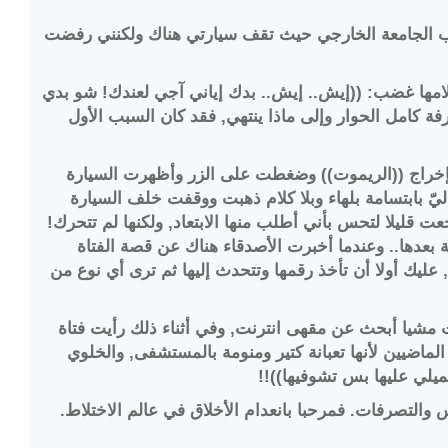
اب الجامعة الخارجي حيث تقف سيارتي هناك ولكنني رفضت
مها غضب: ((إيش.. إيش.. بدك إياني آجي لعندك! شو بدي
ة كامل الحوار وإلى ماذا ينتهي, فقد كان السبب الأول
بإخراج ((الريموت)) وضغطت على الزر وأظهرت السيارة
يّ بابتسامة بلهاء وبلا كلام ذهبت ووقفت خلف السيارة
 قليلا لتحس بأني أطلب منها الابتعاد, ولكنها لم تتحرك!
 بعدها.. وعندما أخبرت الأصدقاء هناك عن قصة الفتاة
عليك أولا أن تأخذ رقمها وتتحدث إليها ثم ترى أي نوع من
بت مشيا أبحث عن مقهى انترنت, وفي أثناء ذلك رأيت فتاة
لماضيين لأنها تعبانة كتير ومنومة بالمستشفى, والخلوي
يلي عليها بس تشوفيها))!!
 والتصرفات. فمرحبا بانعدام الأخلاق في عالم الاختلاط.