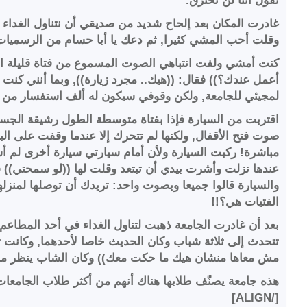
نقول أننا لن نحترق.
غادرت المكان بعد إلحاح شديد من صديقي أن نتناول الغد
وقلت أحب المشي كثيرا, ثم دعك يا أبا حسام من الرسميا
كنت أمشي ولفت انتباهي الصوت المسموع من فتاة قليلة ا
أعمل عندك؟)) فقال: ((هيك.. مجرد زيارة)), وبما أنني كنت 
لمجيئي للجامعة, ولكن وقوفي سيكون له ألف استفسار من ق
اقتربت من السيارة فإذا بفتاة متوسطة الطول رشيقة الجس
صوت فتح الأقفال, ولكنها لم تتحرك إلا عندما وقفت على الب
مباشرة! ركبت السيارة ولأن أمام سيارتي سيارة أخرى لم أست
عندها نزلت وأشرت بيدي أن تبتعد وقلت لها ((لو سمحتي)) فع
والسيارة قالوا جميعا وبصوت واحد: تريدك أن توصلها لمنزله
الفتيات هي؟!!
بعد أن غادرت الجامعة ذهبت لتناول الغداء في أحد المطاعم 
تتحدث إلى ثلاثة شباب وكان الحديث خاصا لأحدهما, وكانت تق
مش معاها منشان هيك ما حكت معك)) وكان الشاب ينظر مبتسما
هذه جامعة يصنّف طلابها هناك أنهم من أكثر طلاب الجامعات أ
[/ALIGN]