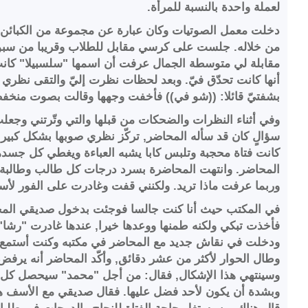
لعملة واحدة بالنسبة للمرأة.
دخلت معمل الصوتيات وكان عبارة عن مجموعة من الكبائن.. 
من خلاله. جلست على كرسي مقابل للطلاب وقريبا من سبور
مقابلة لي متوسطة الجمال عرفت أن اسمها "سلسبيلا" كانت 
أنها كانت تحدّق فيّ. وبعد لحظات نظرت إليّ والتقى نظر
بشفتيّ قائلا: ((شو في)) فأخفت وجهها وقالت بصوت منخفض لص
وفي أثناء النظرات والضحكات من قبلها والتي وتّرتني وجعل
سؤالٍ كان قد سأله المحاضر, تركّز نظري صوبها بشكل كبير ج
كانت فتاة محجبة وتلبس كابا يشبه العباءة ويغطي كل جسدها, 
المحاضر. وانتهت المحاضرة بسرد درجات كل طالب وطالبة في
وربما عرفت ماذا تريد. ولكنني قفت وغادرت على الفور لأس
في المكتب حيث أنا كنت جالسا فوجئت بدخول صديقي المحاضر
فأخذت تبكي ولكنه طمنها ووعدها خيرا, عندها غادرت "رشا" 
ودخلت في نقاش جديد مع المحاضر في مكتبه وكنت أستمع فقط,
وطال الحوار لأكثر من عشر دقائق, وأكّد المحاضر أنه يرفض
وسينتهي هذا الإشكال, فقال: من أجل "محمد" سيحصل كل م
وبشدة أن يكون لأحد فضل عليها. فقال صديقي مع الأسف هن