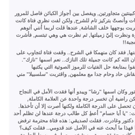
نتين متجاورتين, ويفصل بين أجواز الكبائن فاصل للمرور
وأنصتّ بتركيز تام للشرح, ولكن لفت نظري فتاة كانت
بت بوجهها خلف الشاشة, عندها قلت لربما أنني أتوهم
رة ونظرت إليّ زميلتها, ثم نظرت هي وهي تبتسم, فأشرت
جبة!!
نها, فقد كان منهمكا في الشرح.. وقفت فتاة لتجاوب على
 الله كم كانت جميلة تلك النازك.. نعم اسمها "نازك".
ا بمتابعة حل الفتيات للرموز الصوتية التي يكتبها
نقاش حاد وحام جدا مع معلمهن, واقتربت "سلسبيلا" مني
 وكان اسمها "رشا" ويبدو أنها فقدت الأمل في النجاح
ن راضية أن تخسر درجة واحدة عن العلامة الكاملة,
تحصل على الدرجة الكاملة ولكنها أصرت إلا أن تأخذها.
ت: "يا أبا حسام" أعطِ كل طالب درجة عندها لن تظلم أحد
 دكتور وغادرت. فقلت لصديقي: هذه فتاة محترمة ترفض
 فهذا ما أبحث عنه في الأصل عند قدومي.. فقلت كيف؟