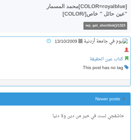
[COLOR=royalblue]محمد المسمار
"عين حائل " خاص[/COLOR]
wp_get_shortlink()/1323
13/10/2009
كتاب عين الحقيقة
This post has no tag
Newer posts
خاشقجي لست في خير من دين ولا دنيا