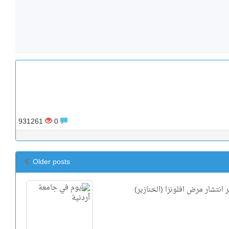
931261
0
Older posts
انتشار مرض افلونزا (الخنازير)