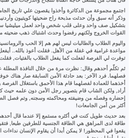
قال هناك من يستغل حاجة الفتاة للنجاح والدرجات في طل
اجتمع مجموعة من الدكاترة وأخذوا يقصون علي تاريخ الجامع
وذكر أنه سبق وأن حدثت مذبحة راح ضحيتها كويتيون وأردني
بتشكيل صف واحد وعلى قلب شخص واحد لعمل ميليشيا ستكو
القوات الخروج ولكنهم رفضوا وحدث اشتباك ذهب ضحيته م
واليوم الطلاب والطالبات ليس لهم هم إلا الحب والرومانس
مواعدة غرامية في غفلة من الأهل. فقلت أعوذ بالله.. أيفعل
توفرت لي الفرصة لفعلت كما يفعل الطلاب بالفتيات, فقلت ف
ثم تكلّم أحدهم وقال: نظرت مرة من خلال النافذة المطلة على
فصلهما. فرد الآخر: بعد حادثة الأمن السابقة صار هناك خ
أخذهما للعمادة لفصلهما قام هذا الأحمق باستغلال الفرصة وا
أراد, ولكن الشاب قام بتصوير رجل الأمن دون علمه حيث كان 
إحضاره وفصله من وضيفته ومحاكمته وسجنه, وتم فصل الطال
أكثر من أمن الجامعات!
بعد حديث طويل كنت في أكثره مستمع إلا عندما قال أحدهم 
طاقة لدى المراهق هي الطاقة الجنسية للطرفين طبعا, فتقو
يقعوا في المحظور! لا يمكن أبدا أن يقاوم الإنسان نداءا