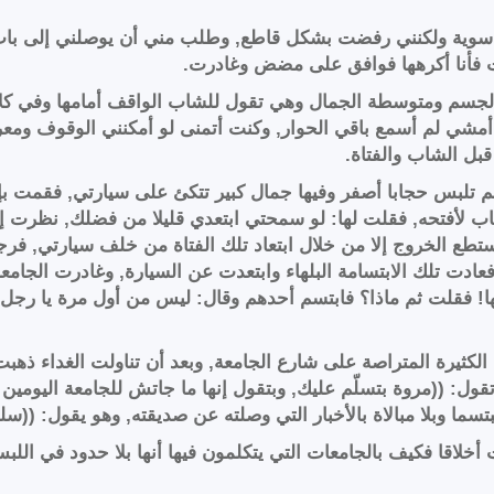
اء سوية ولكنني رفضت بشكل قاطع, وطلب مني أن يوصلني إلى ب
ت فأنا أكرهها فوافق على مضض وغادرت.
لجسم ومتوسطة الجمال وهي تقول للشاب الواقف أمامها وفي كلا
أمشي لم أسمع باقي الحوار, وكنت أتمنى لو أمكنني الوقوف ومعرف
بل الشاب والفتاة.
م تلبس حجابا أصفر وفيها جمال كبير تتكئ على سيارتي, فقمت 
اب لأفتحه, فقلت لها: لو سمحتي ابتعدي قليلا من فضلك, نظرت إل
طع الخروج إلا من خلال ابتعاد تلك الفتاة من خلف سيارتي, فرجعت
ادت تلك الابتسامة البلهاء وابتعدت عن السيارة, وغادرت الجامعة
ا! فقلت ثم ماذا؟ فابتسم أحدهم وقال: ليس من أول مرة يا رجل, 
الكثيرة المتراصة على شارع الجامعة, وبعد أن تناولت الغداء ذه
ول: ((مروة بتسلّم عليك, وبتقول إنها ما جاتش للجامعة اليومين ا
 وبلا مبالاة بالأخبار التي وصلته عن صديقته, وهو يقول: ((سلم
خلاقا فكيف بالجامعات التي يتكلمون فيها أنها بلا حدود في اللبس