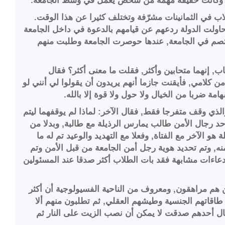
م.. وكانت حقيقة مهمة من شخص يعمل في وسط الجامعة.
ب في الثمانينات مشرّفة وتختلف كثيرا عن هذا الوقت.
اولت الدولة ردعهم عن قيامهم بالدعوة في داخل الجامعة
صم في الجامعة, عندها حوصرت الجامعة وطلبت منهم
 إنهما متحابين وأكثر, فقلت ما معنى أكثر؟ فقال
 كلامي, فأيقنت جازما أنهم يريدون أن يقولوا لي أنني لو
 ضربا من الخيال ولا حول ولا قوة إلا بالله.
الذي وقف متفرجا فقط, فقال الآخر: لماذا لم يوقفهما ليتم
د رجال الأمن طالب يمارس الرذيلة مع طالبة, وبدلا من
 الآخر مع الفتاة, وفعلا مع التهديد والوعيد تم له ما
نه, وتم تحديد هوية رجل أمن الجامعة من قبل الأمن وتم
عاءات مشابهة فقد بات الطلاب أكثر صدقا عند المسئولين
 هم مراهقون, ومعروف من الناحية الفسيولوجية أن أكثر
اقاتهم الجنسية وطيشهم العقلي, ثم تطلبون منهم ألا
قال أحدهم صدقت لا يمكن أن نصب الزيت على النار ثم