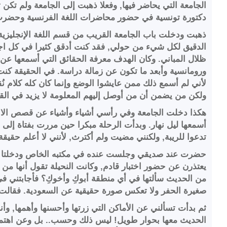
الجامعة التي يحاضر فيها, وفعلا ذهبت إلى الجامعة ولم تكن
دكتورة تونسية في حضور محاضرات اللغة الفرنسية وحضر
ذهبت ودخلت باب الجامعة القريب من قسم اللغة الإنجليزية
الدقيق لكل شيء من حولي, فقد كنت أدقق كثيرا في كل اج
ظلال المباني. وكان الهدف معرفة الحقائق التي أسمعها عن س
ورومانسية وأبعد ما تكون عن زمالة دراسة. في الحقيقة كنت أ
لأني لم أسمع ذلك ممن عايشوا الوضع وإنما كان كله كلام نُ
ولكن من يضمن أن من أوصل إليهم المعلومة لا يزيد في الق
هكذا دخلت الجامعة وفي رأسي أشياء وأشياء عن قصص الاخ
أسمعها ليل نهار. وبدأت الرحلة مبكرا حين مررت بفتاة إ
تدعوا للريبة, ولكنني مضيت ولم أكترث, لأنني لا أعلم حقيقة 
حضرت عند صديقي وجلست عنده في مكتبه الخاص ودخلتا فتاتا
يعتذرن عن حضور اختبار قادم, وكانت النحيلة تقول أنها من ع
من الحديث سألتها في أي منطقة أبوكِ وأخوكِ؟ فأجابتني في
صغيرة الحفر ولا تعكس صورة حقيقية عن السعودية. فقالت: 
ثم بدأت تسألني عن الأماكن التي زرتها وأحسنها وأهمها, وأ
الحديث معها بحوار طويل! ليس ذلك وحسب.. بل وعن اهتما