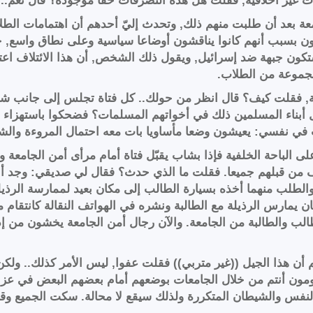
بات غير أخلاقية, فقلت هل هذه التصرفات حقا موجودة؟ قال نع
ة بعد أن طلبت منهم ذلك, وتحدث إليّ أحدهم أن اهتمامات الطلا
ون بسبب أنهم كانوا يناقشون أوضاعا سياسية وعلى نطاق واسع, ح
ن جبهة ضد إسرائيل, ويقول ذلك الشخص, أن هذا الائتلاف اعت
جموعة من الطلاب.
ية, فقلت كيف؟ قال انظر من حولك.. كل فتاة تجلس إلى جانب شاب,
 أبناء المسلمين ذلك في أخواتهم المسلمات؟ فضحكوا باستهزاء من
ي نفسي: يعيشون وضعا مأساويا بات معه احتمال المروءة والشهامة
 الباحة الخلفية فإذا بشاب يقبّل فتاة أمام مرأى أمن الجامعة و
وف من قبلهم جميعا. فقلت ما الذي حدث؟ فقال لي صديقي: وجد أح
لطلب منهما أخذه بسيارة الطالب إلى مكان بعيد لممارسة الرذيلة هو
يمارس الرذيلة مع الطالبة ونشره في الهواتف النقالة كانتقام م
ب والطالبة من الجامعة. والآن رجال أمن الجامعة يخشون من إد
أن هذا الجيل ((غير متربي)) فقلت عفوا, ليس الأمر كذلك.. ولكن
مون أنتم من خلال الجامعات بوضعهم أمام بعضهم البعض في عز ط
ت النفس والشيطان المتكررة ولذلك سيقع لا محالة. سكت الجميع و