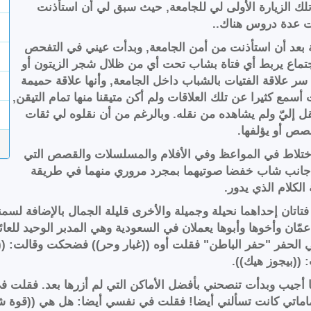
 تلك الزيارة الأولى لي للجامعة, حيث سبق لي أن استأذنت
ت عدة دروس هناك..
 بعد أن استأذنت من أمن الجامعة, وبدأت عيني في التفحص
تماع يربط أي فتاة بشاب تحت أي من ظلال شجر الزيتون أو
ر علاقة الفتيات بالشباب داخل الجامعة, وأنها علاقة حميمة
سمع كثيرا عن تلك العلاقات ولم أكن متيقنا منها تمام التيقن,
قل إليّ ولم يشاهده من نقله. وبالرغم من أن نقلوه لي ثقات
صص أو يؤلفها.
تلاط في المواعظ وفي الأفلام والمسلسلات والقصص التي
لى جانب شاب خفضا صوتيهما بمجرد مروري منهما في طريقة
الكلام الذي يدور.
ن إحداهما نحيلة وجميلة والأخرى قليلة الجمال بالإضافة لسمنت
مّان وأخوها وأبوها يعملان في السعودية وهي المدبر الوحيد للعائل
 الحفر "حفر الباطن" فقلت أوه ((غبار وحر)) فضحكت وقالت: ((يا
((بيجوز هيك)).
نا أجيب وبدأت تنصحني بأفضل الأماكن التي لم أزرها بعد. فقلت في
ماتي كانت تسألني أيضا! فقلت في نفسي أيضا: هل هي ((قوة شخ