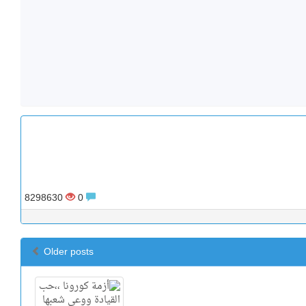
8298630
0
Older posts