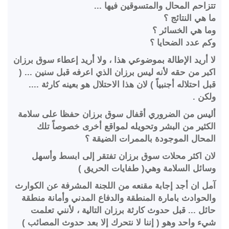
تتزاحم المحال والمتسوقين فيها ...
ما هي النتائج ؟
وما هي الخسائر ؟
وكم عدد الضحايا ؟
لا أريد الإطالة بموضوعي هذا ، ولا أريد إعطاء سوق برزان
اكبر من حقه لأنه ليس برزان الذي اعرفه قبل سنين ... (
قبل احتلاله أجنبياً ) لان هذا الاحتلال هو بعينه كارثة ....
ولكن .
أليس من الضروري أقفال سوق برزان حفظا على سلامة
الكثير من البشر وتحويله لمواقع أخرى خصوصاً تلك
المحال الموجودة بالممرات الضيقة ؟
لان اكثر محلات سوق برزان تفتقر إلى ابسط وأسهل
وسائل السلامة وهي( طفايات الحريق )
آمل ان أجد إجابة مقنعه من اللجنة المشرفة عن الكوارث
والحوادث بامارة المنطقة والدفاع المدني وأمانة منطقة
حائل ... قبل حدوث كارثة برزان التالية ، لأنني تعلمت
شيء واحد وهو ( إننا لا نتحرك إلا بعد حدوث المصائب )