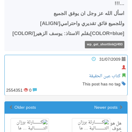
...!!!
اسأل الله عز وجل ان يوفق الجميع
وللجميع فائق تقديري واحترامي[/ALIGN]
[COLOR=blue]بقلم الاستاذ: يوسف الزهير[/COLOR]
wp_get_shortlink()/493
31/07/2009
كتاب عين الحقيقة
This post has no tag
2554351
0
Older posts
Newer posts
هل هو
خوف