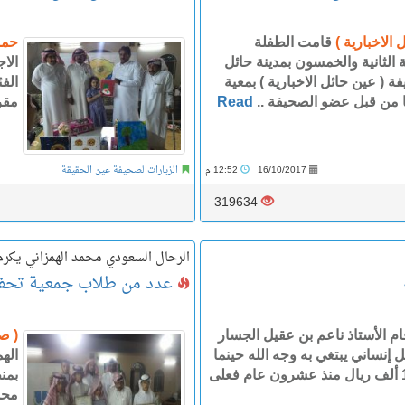
الاخبارية )
قامت الطفلة
حمو
 الثانية والخمسون بمدينة حائل
الاج
 ( عين حائل الاخبارية ) بمعية
الف
 من قبل عضو الصحيفة ..
Read
مقره
16/10/2017
12:52 م
الزيارات لصحيفة عين الحقيقة
319634
الرحال السعودي محمد الهمزاني يكرم
عدد من طلاب جمعية تحفيظ
 الأستاذ ناعم بن عقيل الجسار
( ص
 إنساني يبتغي به وجه الله حينما
اله
علم بوفاة شخص كان يطلبه 112 ألف ريال منذ عشرون عام فعلى
بمن
محم