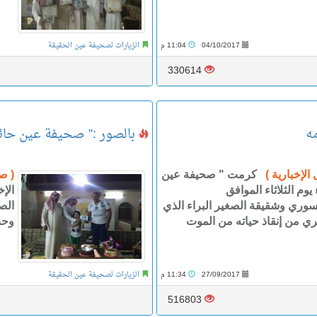
04/10/2017
11:04 م
الزيارات لصحيفة عين الحقيقة
330614
ه
بالصور :” صحيفة عين حائل 
الإخبارية )
كرمت " صحيفة عين
( ص
وم الثلاثاء الموافق
الإ
لله السوري وشقيقة الصغير البراء الذي
الص
ي من إنقاذ حياته من الموت
وحب
27/09/2017
11:34 م
الزيارات لصحيفة عين الحقيقة
516803