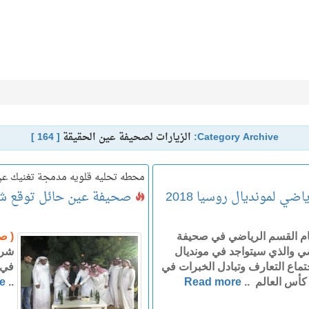
Category Archive:
الزيارات لصحيفة عين الحقيقة
[ 164 ]
محطه تحليه قلويه مدمجة تغنيك عن ال
ي لمونديال روسيا 2018
صحيفة عين حائل توقع شرا
م القسم الرياضي في صحيفة
( ص
ضي والذي سيتواجد في مونديال
شرا
ا الاجتماع التعارف وتبادل الخبرات في
في 
كأس العالم ..
Read more
..
e