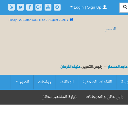
Login | Sign Up
Friday , 23 Safar 1448 H as
7 August 2026 Y
ريبة
اللقاءات الصحفية
الوظائف
زواجات
الصور
رالي حائل والمهرجانات
زيارة المشاهير بحائل