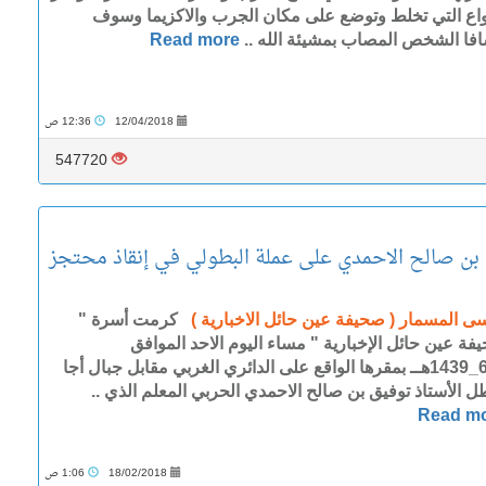
نواع التي تخلط وتوضع على مكان الجرب والاكزيما وسوف
افا الشخص المصاب بمشيئة الله ..
Read more
12/04/2018
12:36 ص
547720
 بن صالح الاحمدي على عملة البطولي في إنقاذ محتجز
ى المسمار ( صحيفة عين حائل الاخبارية )
كرمت أسرة "
فة عين حائل الإخبارية " مساء اليوم الاحد الموافق
2_6_1439هــ بمقرها الواقع على الدائري الغربي مقابل جبال أجا
طل الأستاذ توفيق بن صالح الاحمدي الحربي المعلم الذي ..
Read m
18/02/2018
1:06 ص