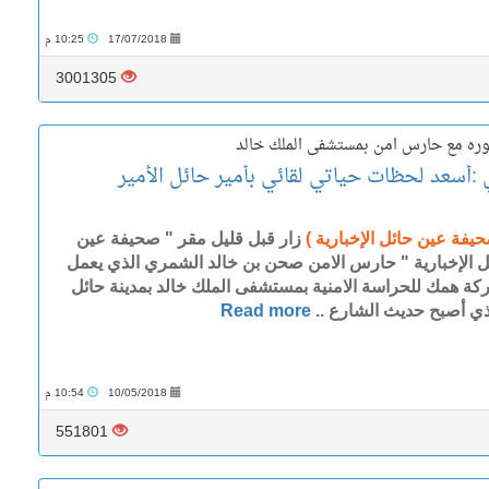
17/07/2018
10:25 م
3001305
وره مع حارس امن بمستشفى الملك خالد
سعد لحظات حياتي لقائي بأمير حائل الأمير
حيفة عين حائل الإخبارية )
زار قبل قليل مقر " صحيفة عين
ل الإخبارية " حارس الامن صحن بن خالد الشمري الذي يعمل
كة همك للحراسة الامنية بمستشفى الملك خالد بمدينة حائل
ذي أصبح حديث الشارع ..
Read more
10/05/2018
10:54 م
551801