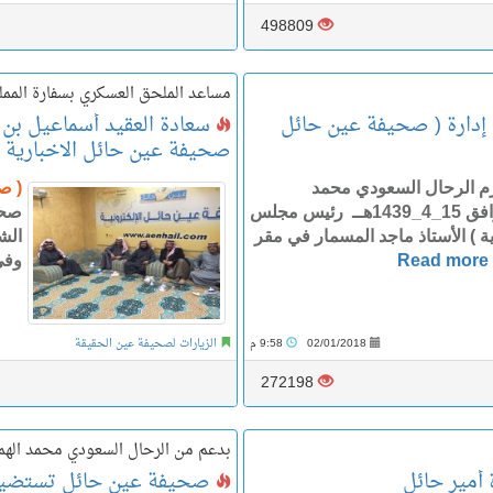
498809
مساعد الملحق العسكري بسفارة المملك
إدارة ( صحيفة عين حائل
سعادة العقيد أسماعيل بن 
صحيفة عين حائل الاخبارية ” ب
م الرحال السعودي محمد
( ص
الهمزاني مساء اليوم الثلاثاء الموافق 15_4_1439هــ رئيس مجلس
صحي
ة ) الأستاذ ماجد المسمار في مقر
الش
Read more
وفي
02/01/2018
9:58 م
الزيارات لصحيفة عين الحقيقة
272198
بدعم من الرحال السعودي محمد الهم
أمير حائل
صحيفة عين حائل تستضيف وت