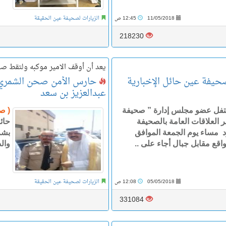
11/05/2018
12:45 ص
الزيارات لصحيفة عين الحقيقة
218230
يعد أن أوقف الامير موكبه ولتقط ص
حيفة عين حائل الإخبارية
حارس الأمن صحن الشمري :أ
عبدالعزيز بن سعد
تفل عضو مجلس إدارة ” صحيفة
( ص
 العلاقات العامة بالصحيفة
حائ
عود مساء يوم الجمعة الموافق
بشر
وال
05/05/2018
12:08 ص
الزيارات لصحيفة عين الحقيقة
331084