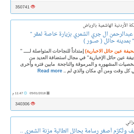
350741
ة الأردنية الهاشمية بالرياض
عبدالرحمن ال جري الشمري بزيارة خاصة لمقر ”
مدينه حائل ( صـــور )
حيفة عين حائل الاخبارية)
إمتداداً للنجاحات المتواصلة لــــ ”
فة عين حائل الإخبارية” في مجال استضافة العديد من
خصيات المشهوره و المرموقة والناجحة مابين فتره وأخرى
 كل وقت ومن أي مكان والذي لم ..
Read more
05/01/2018
11:47 م
340306
زاني
ُكرّم أصغر رسامة بحائل الطالبة مزنة الشمري ..