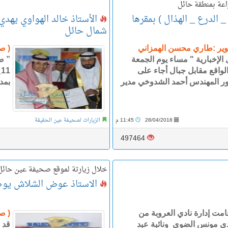
اعة بمنطقة حائل
الدرع _ الهذال ) بمقرها
شمال حائل
صوير :طاري محسن الهمزاني
( ص
الإخبارية " مساء يوم الجمعة
” ص
1هــ بمقرها الواقع مقابل جبال أجاء على
ضور المهندس أحمد الشدوخي مدير
بمد
28/04/2018
11:45 م
الزيارات لصحيفة عين الحقيقة
497464
خلال زيارتة لموقع صحيفة عين حائل
الاستاذ عوض الشلاش يوضح
مت إدارة نادي العروبة من
( ص
دي مونس الضوي ونائبة عبد
قد 