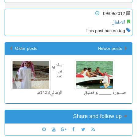
09/09/2012
الاطفال
This post has no tag
Older posts
Newer posts
سامي
بن
عيد
صـــــوره _____ و تعليق
الرمالي1433هـ
Share and follow up