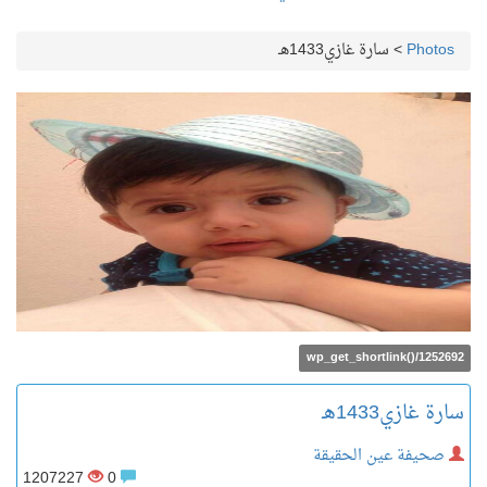
Photos
>
سارة غازي1433هـ
wp_get_shortlink()/1252692
سارة غازي1433هـ
صحيفة عين الحقيقة
1207227
0