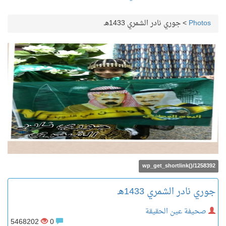
Photos
>
جوري نادر الشمري 1433هـ
wp_get_shortlink()/1258392
جوري نادر الشمري 1433هـ
صحيفة عين الحقيقة
5468202
0