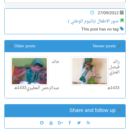
27/09/2012
صور الاطفال (باليوم الوطني )
This post has no tag
Older posts
Newer posts
رائد
خالد
فيصل
العنزي
1433هـ
عبدالرحمن المطيري1433هـ
Share and follow up