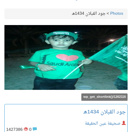
Photos
>
جود القبلان 1434هـ
wp_get_shortlink()/1262116
جود القبلان 1434هـ
صحيفة عين الحقيقة
1427386
0