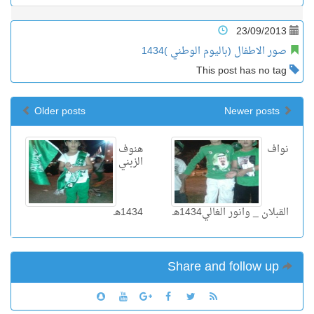
23/09/2013
صور الاطفال (باليوم الوطني )1434
This post has no tag
Older posts
Newer posts
نواف
هنوف
الزبني
القبلان _ وانور الغالي1434هـ
1434هـ
Share and follow up