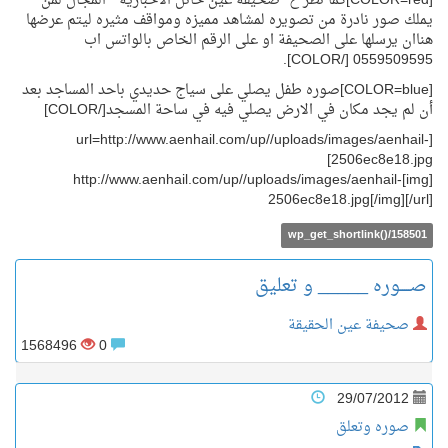
[COLOR=red]كما تطر ح" صحيفة عين حائل الاخبارية " المجال لمن
يملك صور نادرة من تصويره لمشاهد مميزه ومواقف مثيره ليتم عرضها
هناان يرسلها على الصحيفة او على الرقم الخاص بالواتس اب
0559509595 [/COLOR].
[COLOR=blue]صوره طفل يصلي على سياج حديدي باحد المساجد بعد
أن لم يجد مكان في الارض يصلي فيه في ساحة المسجد[/COLOR]
[url=http://www.aenhail.com/up//uploads/images/aenhail-
2506ec8e18.jpg]
[img]http://www.aenhail.com/up//uploads/images/aenhail-
2506ec8e18.jpg[/img][/url]
wp_get_shortlink()/158501
صـــــوره _____ و تعليق
صحيفة عين الحقيقة
1568496
0
29/07/2012
صوره وتعلق