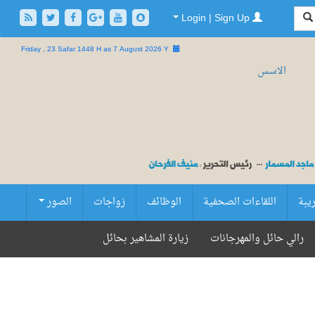
Login | Sign Up
Friday , 23 Safar 1448 H as
7 August 2026 Y
ريبة
اللقاءات الصحفية
الوظائف
زواجات
الصور
رالي حائل والمهرجانات
زيارة المشاهير بحائل