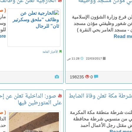
فتي مؤذن مسجد ووظيفة
الخارجية تعلن عن وظائف “
( ص
ن فرع وزارة الشؤون الإسلامية
وسك
 عن شغور وظيفتي مؤذن مسجد
للوظي
 مسجد العامر بحي النقرة )
ore
Read m
الأخبار العامه
22/03/2017
11:28 ص
198235
0
شرطة مكة تعلن وفاة الضابط
صور: الداخلية تعلن عن إح
على المتورطين فيها
لنت شرطة منطقة مكة المكرمة
( ص
لنفيعي من منسوبي شرطة محافظة
الد
ض مقتل رجل الأعمال أحمد
حدو
Read mor
حرس 