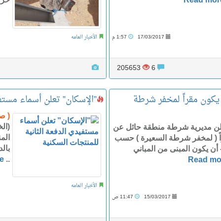
17/03/2017
1:57 م
الأخبار العامه
205653
6
يكون مقراً لمخفر شرطة
​”الإسكان” تعلن أسماء مستف
( ص
لن مديرية شرطة منطقة حائل عن
راً ( لمخفر شرطة السعيرة ) حسب
شروط والمواصفات التالية : 1- أن يكون المبنى من المباني
e
..
Read mo
الأخبار العامه
15/03/2017
11:47 ص