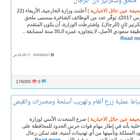
ملحق وسكرتير ثان” للرجال
حيفة عين حائل الاخبارية )
أعلنت وزارة الخارجية، الأربعاء (22
مارس 2017)، توفّر عدد من الوظائف الشاغرة بمسمى ملحق
رتير ثانٍ (للرجال). واشترطت الوزارة، أن يكون المتقدم
فة سعودي الأصل، لا يتجاوزه عمره الـ30 سنة لمسابقة ..
Read m
23/03/2017
12:20 ص
176000
0
باط عملية زرع ألغام وتهريب أسلحة ومخدرات والقبض
حيفة عين حائل الاخبارية )
صرح المتحدث الأمني لوزارة
اخلية بأنه في إطار مهام قوات حرس الحدود للمحافظة على
د المملكة وتأمينها من أي تهديدات أمنية، فقد تمكن رجال
الحدود بالحد الجنوبي، بتوفيق الله، ..
Read more