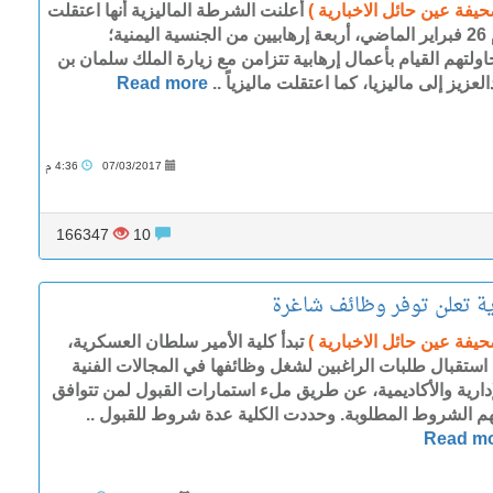
حيفة عين حائل الاخبارية )
أعلنت الشرطة الماليزية أنها اعتقلت
يوم 26 فبراير الماضي، أربعة إرهابيين من الجنسية اليمنية؛
ولتهم القيام بأعمال إرهابية تتزامن مع زيارة الملك سلمان بن
لعزيز إلى ماليزيا، كما اعتقلت ماليزياً ..
Read more
07/03/2017
4:36 م
166347
10
ية تعلن توفر وظائف شاغرة
حيفة عين حائل الاخبارية )
تبدأ كلية الأمير سلطان العسكرية،
استقبال طلبات الراغبين لشغل وظائفها في المجالات الفنية
إدارية والأكاديمية، عن طريق ملء استمارات القبول لمن تتوافق
م الشروط المطلوبة. وحددت الكلية عدة شروط للقبول ..
Read m