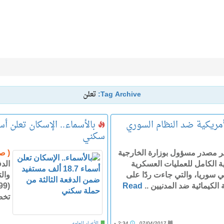
Tag Archive:
تعلن
أمريكية ضد النظام السوري
سكني
ر مصدر مسؤول بوزارة الخارجية
( ص
ية الكامل للعمليات العسكرية
الد
 سوريا، والتي جاءت ردًا على
وال
لكيمائية ضد المدنيين ..
Read
تخصيص (3
07/04/2017
2:34 م
الأخبار العامه