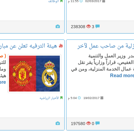
02/03/2017
11:55 م
الوظائف
238308
3
هيئة الترفيه تعلن عن مبار
ر وزير العمل والتنمية
( ص
لغفيص، قراراً وزارياً يقر نقل
للت
 عمال الخدمة المنزلية، ومن في
وما
Read mor
هيئ
ore
19/02/2017
5:04 م
الأخبار الرياضيه
197580
0