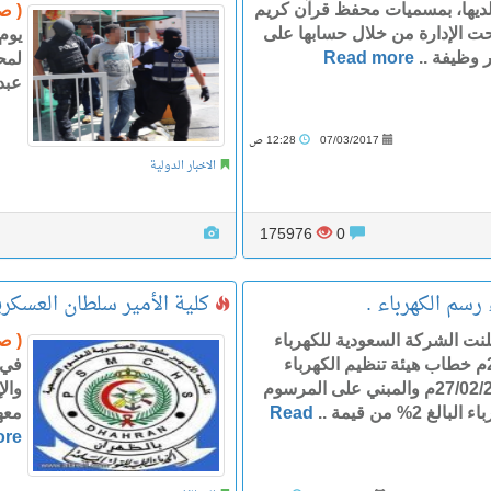
لديها، بمسميات محفظ قرآن كريم
( ص
 الإدارة من خلال حسابها على
 وظيفة ..
Read more
لمحا
عبدا
07/03/2017
12:28 ص
الاخبار الدولية
175976
0
رسم الكهرباء .
كلية الأمير سلطان العسكر
نت الشركة السعودية للكهرباء
( ص
أنها تلقت يوم الاثنين 27/02/2017م خطاب هيئة تنظيم الكهرباء
في 
والانتاج المزدوج الصادر في 27/02/2017م والمبني على المرسوم
وال
% من قيمة ..
Read
معه
ore