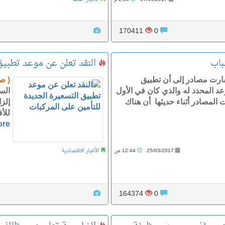
170411
0
باب
النقد تعلن عن موعد تطبيق 
ارت مصادر إلى أن تطبيق
( ص
وعد المحدد له والذي كان في الأول
المصادر أثناء حديثها أن هناك
إلز
للأ
ore
25/03/2017
12:44 ص
الأخبار الاقتصادية
164374
0