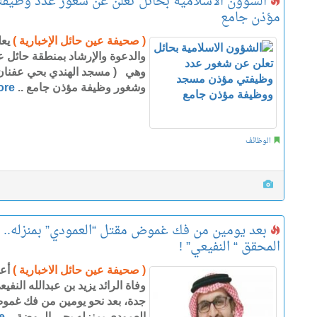
الشؤون الاسلامية بحائل تعلن عن شغور عدد وظي
مؤذن جامع
( صحيفة عين حائل الإخبارية )
يعل
والدعوة والإرشاد بمنطقة حائل
وهي ( مسجد الهندي بحي عفنان -
وشغور وظيفة مؤذن جامع ..
ore
الوظائف
بعد يومين من فك غموض مقتل “العمودي” بمنزله.. 
المحقق “ النفيعي” !
( صحيفة عين حائل الاخبارية )
أع
وفاة الرائد يزيد بن عبدالله ا
جدة، بعد نحو يومين من فك غمو
العمودي بمنزله بحي الروضة ..
e