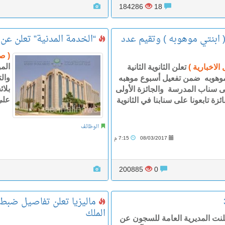
184286
18
( ابنتي موهوبه ) وتقيم عدد
“الخدمة المدنية” تعلن عن 7 آلاف وظيفة صحية شاغرة للرجال والنسا
( ص
الم
الاخبارية )
تعلن الثانوية الثانية
وال
موهوبه ضمن تفعيل أسبوع موهبه
بلائ
 سناب المدرسة والجائزة الأولى
على
زة تابعونا على سنابنا في الثانوية
الوظائف
08/03/2017
7:15 م
200885
0
الملك
لنت المديرية العامة للسجون عن