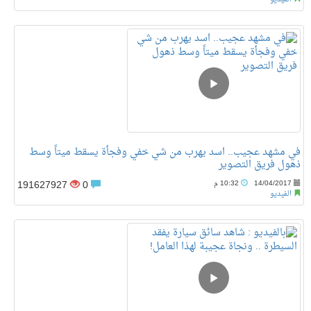
في مشهد عجيب.. اسد يهرب من شي خفي وفجأة يسقط ميتاً وسط
ذهول فريق التصوير
191627927
0
14/04/2017
10:32 م
الفيديو