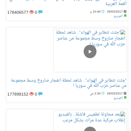
القمة العربية
178406577
0
29/03/2017
10:40 م
الفيديو
“جثث تتطاير في الهواء”.. شاهد لحظة انفجار صاروخ وسط مجموعة
من عناصر حزب الله في سوريا !
177898152
0
28/03/2017
2:30 ص
الفيديو