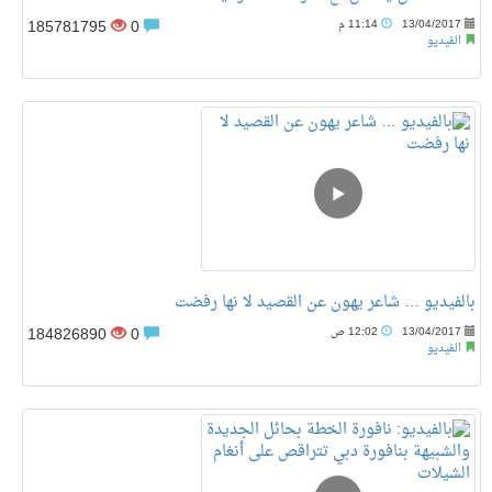
185781795
0
13/04/2017
11:14 م
الفيديو
بالفيديو … شاعر يهون عن القصيد لا نها رفضت
184826890
0
13/04/2017
12:02 ص
الفيديو