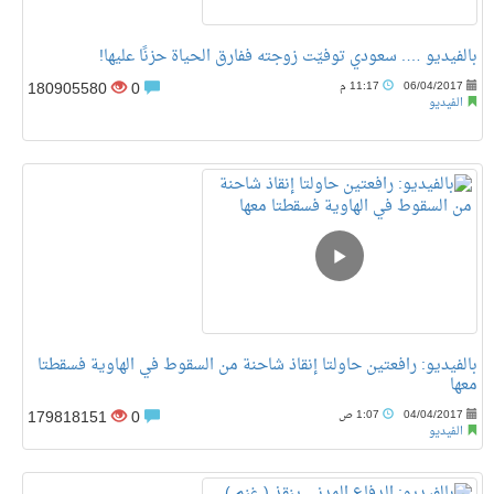
بالفيديو …. سعودي توفيّت زوجته ففارق الحياة حزنًا عليها!
180905580
0
06/04/2017
11:17 م
الفيديو
‏بالفيديو: رافعتين حاولتا إنقاذ شاحنة من السقوط في الهاوية فسقطتا
معها
179818151
0
04/04/2017
1:07 ص
الفيديو