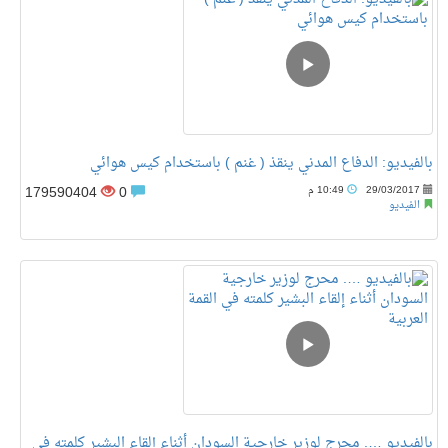
بالفيديو: الدفاع المدني ينقذ ( غنم ) باستخدام كيس هوائي
179590404
0
29/03/2017
10:49 م
الفيديو
بالفيديو …. محرج لوزير خارجية السودان أثناء إلقاء البشير كلمته في