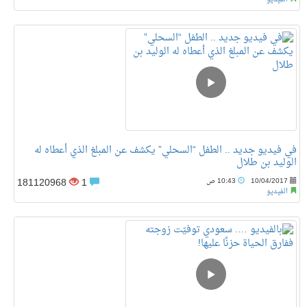
في فيديو جديد .. الطفل “السحلي” يكشف عن المبلغ الذي أعطاه له
الوليد بن طلال
181120968
1
10/04/2017
10:43 ص
الفيديو