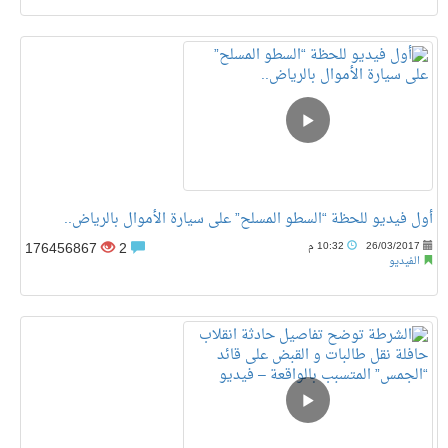
أول فيديو للحظة “السطو المسلح” على سيارة الأموال بالرياض..
176456867
2
26/03/2017
10:32 م
الفيديو