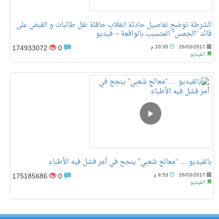
الشرطة توضح تفاصيل حادثة انقلاب حافلة نقل طالبات و القبض على
قائد “الجمس” المتسبب بالواقعة – فيديو
174933072
0
26/03/2017
10:30 م
الفيديو
بالفيديو … “معالج شعبي” ينجح في أمر فشل فيه الأطباء
175185686
0
26/03/2017
9:53 م
الفيديو