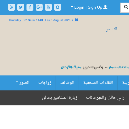
Login | Sign Up
Thursday , 22 Safar 1448 H as
6 August 2026 Y
ريبة
اللقاءات الصحفية
الوظائف
زواجات
الصور
رالي حائل والمهرجانات
زيارة المشاهير بحائل