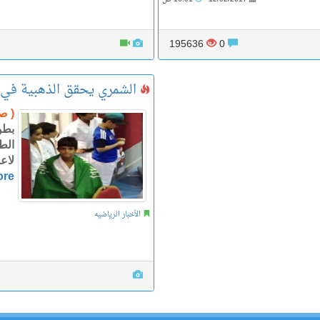
195636
0
الشمري يحقق الذهبية في ب
( ص
بطو
الط
لاع
ore
الأخبار الرياضيه