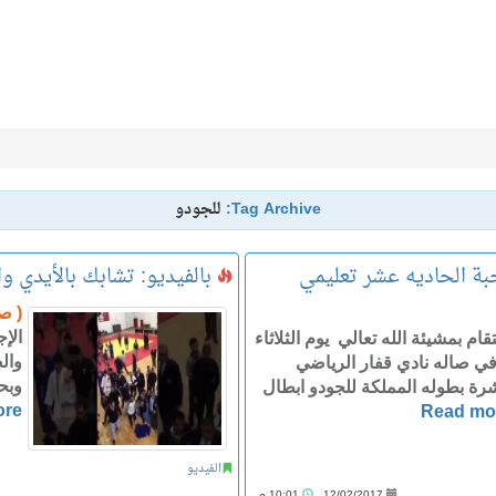
Tag Archive:
للجودو
نخبة الحاديه عشر تعليمي
بالفيديو: تشابك بالأيدي 
( ص
الإ
ام بمشيئة الله تعالي يوم الثلاثاء
وال
 تاريخ 1438/5/17 هـــ في صاله نادي قفار الرياضي
وبح
شرة بطوله المملكة للجودو ابطال
ore
Read mo
الفيديو
12/02/2017
10:01 ص