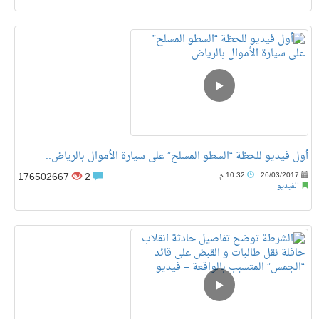
أول فيديو للحظة “السطو المسلح” على سيارة الأموال بالرياض..
176502667
2
26/03/2017
10:32 م
الفيديو