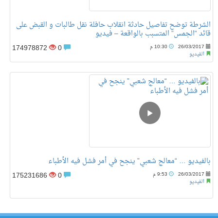
الشرطة توضح تفاصيل حادثة انقلاب حافلة نقل طالبات و القبض على
قائد “الجمس” المتسبب بالواقعة – فيديو
174978872
0
26/03/2017
10:30 م
الفيديو
بالفيديو … “معالج شعبي” ينجح في أمر فشل فيه الأطباء
175231686
0
26/03/2017
9:53 م
الفيديو