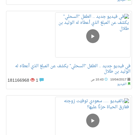
في فيديو جديد .. الطفل “السحلي” يكشف عن المبلغ الذي أعطاه له
الوليد بن طلال
181166968
1
10/04/2017
10:43 ص
الفيديو