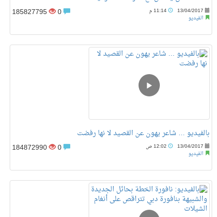
185827795
0
13/04/2017
11:14 م
الفيديو
بالفيديو … شاعر يهون عن القصيد لا نها رفضت
184872990
0
13/04/2017
12:02 ص
الفيديو