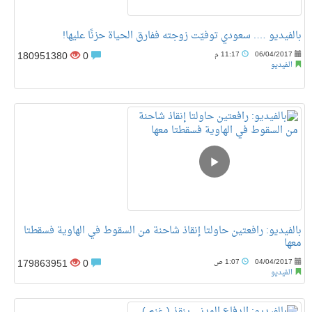
بالفيديو …. سعودي توفيّت زوجته ففارق الحياة حزنًا عليها!
180951380
0
06/04/2017
11:17 م
الفيديو
‏بالفيديو: رافعتين حاولتا إنقاذ شاحنة من السقوط في الهاوية فسقطتا
معها
179863951
0
04/04/2017
1:07 ص
الفيديو