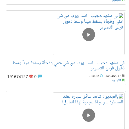
في مشهد عجيب.. اسد يهرب من شي خفي وفجأة يسقط ميتاً وسط
ذهول فريق التصوير
191674127
0
14/04/2017
10:32 م
الفيديو