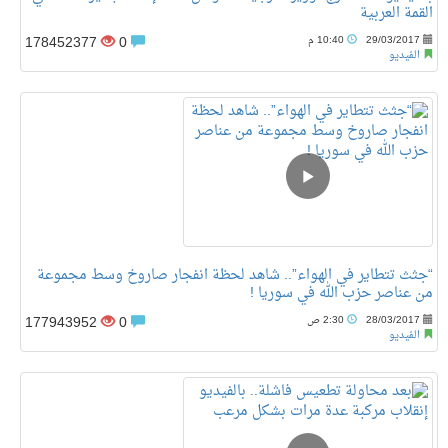
القمة العربية
178452377
0
29/03/2017
10:40 م
الفيديو
“جثث تتطاير في الهواء”.. شاهد لحظة انفجار صاروخ وسط مجموعة
من عناصر حزب الله في سوريا !
177943952
0
28/03/2017
2:30 ص
الفيديو