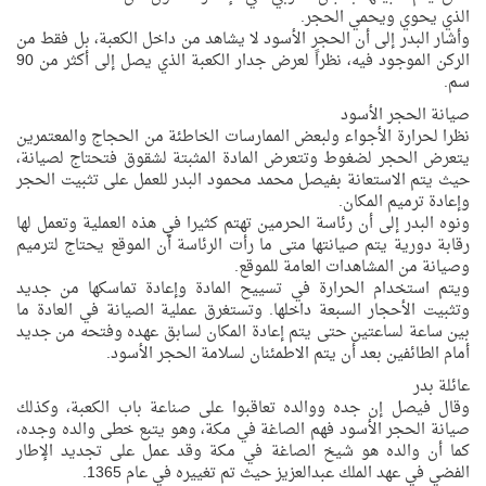
الذي يحوي ويحمي الحجر.
وأشار البدر إلى أن الحجر الأسود لا يشاهد من داخل الكعبة، بل فقط من
الركن الموجود فيه، نظراً لعرض جدار الكعبة الذي يصل إلى أكثر من 90
سم.
صيانة الحجر الأسود
نظرا لحرارة الأجواء ولبعض الممارسات الخاطئة من الحجاج والمعتمرين
يتعرض الحجر لضغوط وتتعرض المادة المثبتة لشقوق فتحتاج لصيانة،
حيث يتم الاستعانة بفيصل محمد محمود البدر للعمل على تثبيت الحجر
وإعادة ترميم المكان.
ونوه البدر إلى أن رئاسة الحرمين تهتم كثيرا في هذه العملية وتعمل لها
رقابة دورية يتم صيانتها متى ما رأت الرئاسة أن الموقع يحتاج لترميم
وصيانة من المشاهدات العامة للموقع.
ويتم استخدام الحرارة في تسييح المادة وإعادة تماسكها من جديد
وتثبيت الأحجار السبعة داخلها. وتستغرق عملية الصيانة في العادة ما
بين ساعة لساعتين حتى يتم إعادة المكان لسابق عهده وفتحه من جديد
أمام الطائفين بعد أن يتم الاطمئنان لسلامة الحجر الأسود.
عائلة بدر
وقال فيصل إن جده ووالده تعاقبوا على صناعة باب الكعبة، وكذلك
صيانة الحجر الأسود فهم الصاغة في مكة، وهو يتبع خطى والده وجده،
كما أن والده هو شيخ الصاغة في مكة وقد عمل على تجديد الإطار
الفضي في عهد الملك عبدالعزيز حيث تم تغييره في عام 1365.