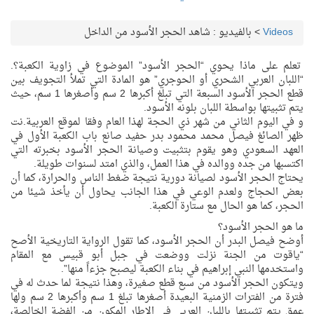
Videos
>
بالفيديو : شاهد الحجر الأسود من الداخل
تعلم على ماذا يحوي “الحجر الأسود” الموضوع في زاوية الكعبة؟.
“اللبان العربي الشحري أو الحوجري” هو المادة التي تملأ التجويف بين
قطع الحجر الأسود السبعة التي تبلغ أكبرها 2 سم وأصغرها 1 سم، حيث
يتم تثبيتها بواسطة اللبان بلونه الأسود.
و في اليوم الثاني من شهر ذي الحجة لهذا العام وفقا لموقع العربية.نت
ظهر الصائغ فيصل محمد محمود بدر حفيد صانع باب الكعبة الأول في
العهد السعودي وهو يقوم بتثبيت وصيانة الحجر الأسود بخبرته التي
اكتسبها من جده ووالده في هذا العمل، والذي امتد لسنوات طويلة.
يحتاج الحجر الأسود لصيانة دورية نتيجة ضغط الناس والحرارة، كما أن
بعض الحجاج ولعدم الوعي في هذا الجانب يحاول أن يأخذ شيئا من
الحجر، كما هو الحال مع ستارة الكعبة.
ما هو الحجر الأسود؟
أوضح فيصل البدر أن الحجر الأسود، كما تقول الرواية التاريخية الأصح
“ياقوت من الجنة نزلت ووضعت في جبل أبو قبيس مع المقام
واستخدمها النبي إبراهيم في بناء الكعبة ليصبح جزءاً منها”.
ويتكون الحجر الأسود من سبع قطع صغيرة، وهذا نتيجة لما حدث له في
فترة من الفترات الزمنية البعيدة أصغرها تبلغ 1 سم وأكبرها 2 سم ولها
عمق يتم تثبيتها باللبان العربي في الإطار المكون من الفضة الخالصة،