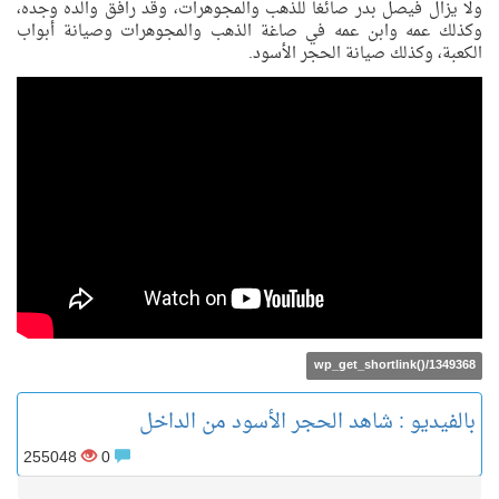
ولا يزال فيصل بدر صائغا للذهب والمجوهرات، وقد رافق والده وجده،
وكذلك عمه وابن عمه في صاغة الذهب والمجوهرات وصيانة أبواب
الكعبة، وكذلك صيانة الحجر الأسود.
wp_get_shortlink()/1349368
بالفيديو : شاهد الحجر الأسود من الداخل
255048
0