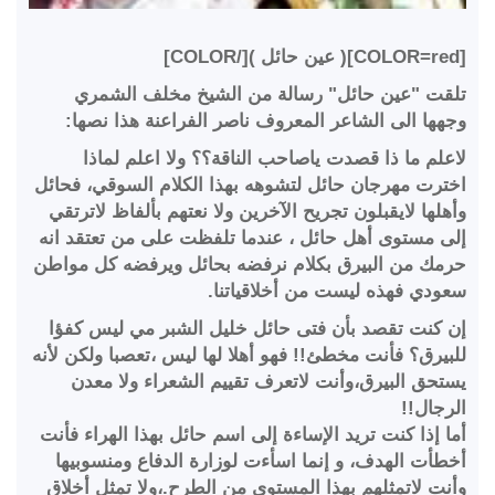
[COLOR=red]( عين حائل )[/COLOR]
تلقت "عين حائل" رسالة من الشيخ مخلف الشمري
وجهها الى الشاعر المعروف ناصر الفراعنة هذا نصها:
لاعلم ما ذا قصدت ياصاحب الناقة؟؟ ولا اعلم لماذا
اخترت مهرجان حائل لتشوهه بهذا الكلام السوقي، فحائل
وأهلها لايقبلون تجريح الآخرين ولا نعتهم بألفاظ لاترتقي
إلى مستوى أهل حائل ، عندما تلفظت على من تعتقد انه
حرمك من البيرق بكلام نرفضه بحائل ويرفضه كل مواطن
سعودي فهذه ليست من أخلاقياتنا.
إن كنت تقصد بأن فتى حائل خليل الشبر مي ليس كفؤا
للبيرق؟ فأنت مخطئ!! فهو أهلا لها ليس ،تعصبا ولكن لأنه
يستحق البيرق،وأنت لاتعرف تقييم الشعراء ولا معدن
الرجال!!
أما إذا كنت تريد الإساءة إلى اسم حائل بهذا الهراء فأنت
أخطأت الهدف، و إنما اسأءت لوزارة الدفاع ومنسوبيها
وأنت لاتمثلهم بهذا المستوى من الطرح.،ولا تمثل أخلاق