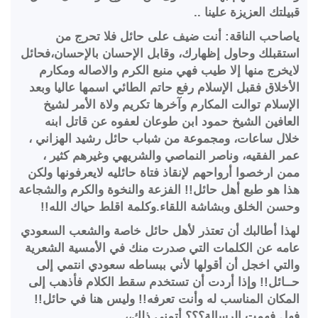
قبيلتك العزيزة علينا ..
ياصاحب الناقة: أنت ضيف على حائل فلا تحرج من
استقبلك وحاول إظهارك، وقابل الإحسان بالإحسان،فحائل
لايخرج منها إلا طيب فهي منبع الكرم والاصاله ومكارم
الأخلاق فقبل الإسلام رفع حاتم الطائي اسمها عاليا وبعد
الإسلام توالت المكارم وآخرها تكريم ولاة الأمر لشيخ
العافين الشيخ حمود ابن طوعان لعفوه عن قاتل ابنه
خلال ساعات، ومجموعة من شباب حائل رشيد الهزاني ،
عمر الفقيه، وناصر النماصي والشريهي وغيرهم كثير ،
ممن ارخصوا أرواحهم لإنقاذ فتاة حائليه لايعرفونها ولكن
هذا هو طبع أهل حائل!! الفزعة والنخوة والكرم والشجاعة
وحسن الخلق وبشاشة اللقاء.وكلمة اقلط حياك الله!!
لهذا أطالبك أن تعتذر لأهل حائل خاصة والشعب السعودي
عامه عن الكلمات التي صدرت منك في الأمسية الشعرية
والتي اخجل أن أقولها لأني ببساطه سعودي انتمي إلى
حــائل!! وإذا أردت أن تستخدم سقط الكلام فأذهب إلى
المكان المناسب له وأنت تعرفه!! وليس هنا في حائل!!
فهل فهمت الرسالة؟؟؟ أتمنى ذلك،،