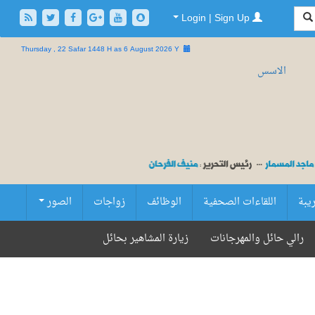
Login | Sign Up
Thursday , 22 Safar 1448 H as
6 August 2026 Y
ريبة
اللقاءات الصحفية
الوظائف
زواجات
الصور
رالي حائل والمهرجانات
زيارة المشاهير بحائل