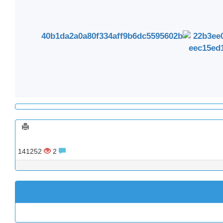
141252
2