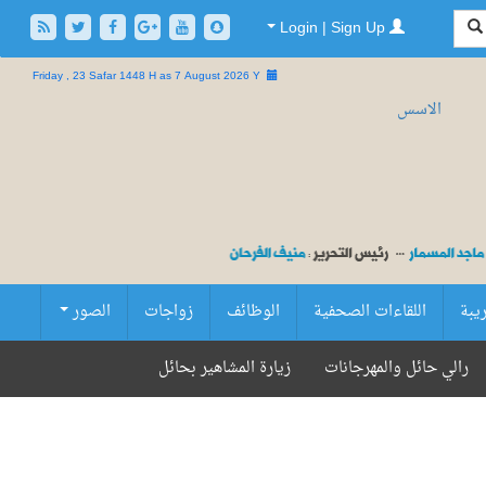
Login | Sign Up
Friday , 23 Safar 1448 H as
7 August 2026 Y
ريبة
اللقاءات الصحفية
الوظائف
زواجات
الصور
رالي حائل والمهرجانات
زيارة المشاهير بحائل