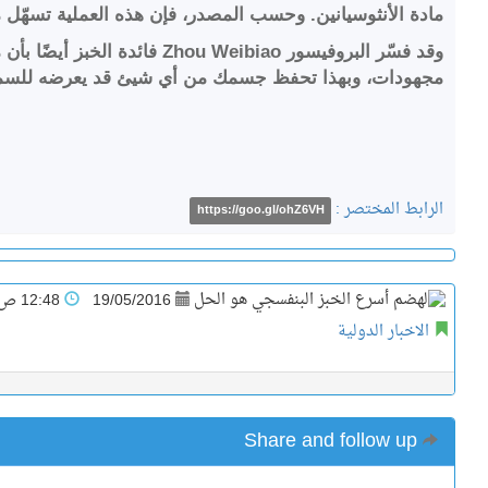
مادة الأنثوسيانين. وحسب المصدر، فإن هذه العملية تسهّل من عملية هضم الخبز بنسبة 20%، وبهذا تسرّع م
وقد فسّر البروفيسور eibiao
مجهودات، وبهذا تحفظ جسمك من أي شيئ قد يعرضه للسمن
الرابط المختصر :
https://goo.gl/ohZ6VH
19/05/2016
12:48 ص
الاخبار الدولية
Share and follow up