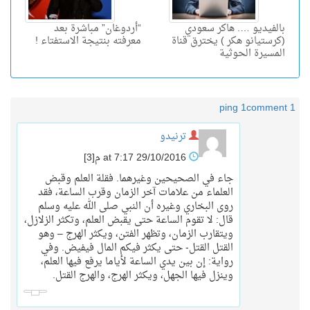
بالفيديو …. هاكر سعودي
“أردوغان” مباشرة بعد
(كرستيانو هكر ) يخترق قناة
معرفته بنتيجة الاستفتاء !
المسيرة الحوثية
1 ping
1 comment
ترنيدو
29/10/2016 at 7:17 م
[3]
جاء في الصحيحين وغيرهما. فقلة العلم وقبض
العلماء من علامات آخر الزمان وقرب الساعة، فقد
روى البخاري وغيره أن النبي صلى الله عليه وسلم
قال: لا تقوم الساعة حتى يقبض العلم، وتكثر الزلازل،
ويتقارب الزمان، وتظهر الفتن، ويكثر الهرج – وهو
القتل القتل- حتى يكثر فيكم المال فيفيض. وفي
رواية: إن بين يدي الساعة لأياما يرفع فيها العلم،
وينزل فيها الجهل، ويكثر الهرج، والهرج القتل.