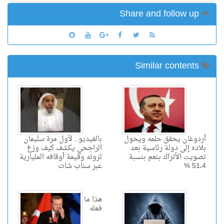
Share and follow up
Similar contents
أردوغان يحقق حلمه ويحول
بالفيديو.. لأول مرة سليمان
بلاده إلى دولة رئاسية بعد
الراجحي يكشف كيف وزع
تصويت الأتراك بنعم بنسبة
ثروته وقيمة أوقافه المليارية
51،4 %
عبر سناب شات
هذا ما
فعله