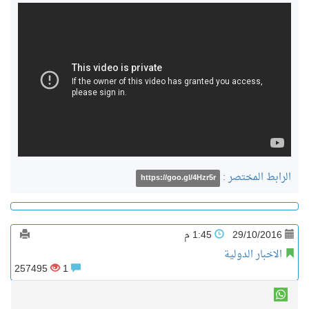
الرابط المختصر :
https://goo.gl/4Hzr5r
29/10/2016
1:45 م
الاخبار الدولية
257495
1