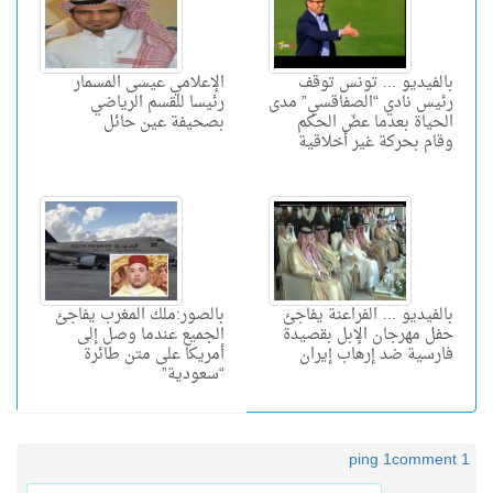
بالفيديو … تونس توقف
الإعلامي عيسى المسمار
رئيس نادي “الصفاقسي” مدى
رئيسا للقسم الرياضي
الحياة بعدما عضّ الحكم
بصحيفة عين حائل
وقام بحركة غير أخلاقية
بالفيديو … الفراعنة يفاجئ
بالصور:ملك المغرب يفاجئ
حفل مهرجان الإبل بقصيدة
الجميع عندما وصل إلى
فارسية ضد إرهاب إيران
أمريكا على متن طائرة
“سعودية”
1 ping
1 comment