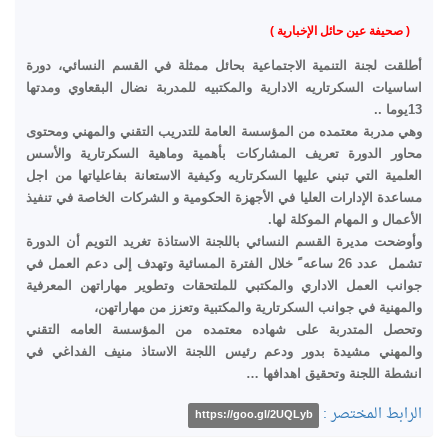
( صحيفة عين حائل الإخبارية )
أطلقت لجنة التنمية الاجتماعية بحائل ممثلة في القسم النسائي، دورة
اساسيات السكرتاريه الادارية والمكتبيه للمدربة نضال البقعاوي ومدتها
13يوما ..
وهي مدربة معتمده من المؤسسة العامة للتدريب التقني والمهني ومحتوی
محاور الدورة تعريف المشاركات بأهمية وماهية السكرتارية والأسس
العلمية التي تبني عليها السكرتاريه وكيفية الاستعانة بفاعلياتها من اجل
مساعدة الإدارات العليا في الأجهزة الحكومية و الشركات الخاصة في تنفيذ
الأعمال و المهام الموكلة لها.
وأوضحت مديرة القسم النسائي باللجنة الاستاذة تغريد التويم أن الدورة
تشمل عدد 26 ساعه ً خلال الفترة المسائية وتهدف إلى دعم العمل في
جوانب العمل الاداري والمكتبي للملتحقات وتطوير مهاراتهن المعرفية
والمهنية في جوانب السكرتارية والمكتبية وتعزز من مهاراتهن،
وتحصل المتدربة على شهاده معتمده من المؤسسة العامه التقني
والمهني مشيدة بدور ودعم رئيس اللجنة الاستاذ منيف الفداغي في
انشطة اللجنة وتحقيق اهدافها …
الرابط المختصر :
https://goo.gl/2UQLyb