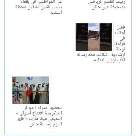
رئيسا للقسم الرياضي
عن المواطنين في بقعاء
بصحيفة عين حائل
بسبب تقنين تشغيل محطة
التنقية
فشل
أولاده
في
قراءة
لوحة
ارشادية ..فكانت هذه رسالة
الأب لوزير التعليم
بحضور مدراء الدوائر
الحكومية افتتاح أسواق «
التميمي ميغا مارت » ظهر
اليوم بمدينة حائل