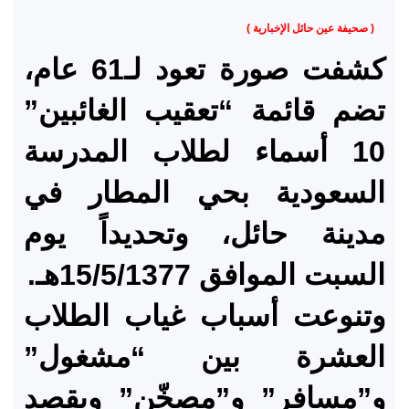
( صحيفة عين حائل الإخبارية )
كشفت صورة تعود لـ61 عام،
تضم قائمة “تعقيب الغائبين”
10 أسماء لطلاب المدرسة
السعودية بحي المطار في
مدينة حائل، وتحديداً يوم
السبت الموافق 15/5/1377هـ.
وتنوعت أسباب غياب الطلاب
العشرة بين “مشغول”
و”مسافر” و”مصخّن” ويقصد