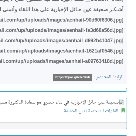
أشـكـر صحيفة عين حـائل الإخبارية على هذا اللقاء وأتمنى لك
[url=http://www.aenhail.com/up//uploads/images/aenhail-90d60f6306.jpg][img]http://www.aenhail.com/up//uploads/images/aenhail-90d60f6306.jpg[/img][/url]
[url=http://www.aenhail.com/up//uploads/images/aenhail-fa3d68a56d.jpg][img]http://www.aenhail.com/up//uploads/images/aenhail-fa3d68a56d.jpg[/img][/url]
[url=http://www.aenhail.com/up//uploads/images/aenhail-d992b41047.jpg][img]http://www.aenhail.com/up//uploads/images/aenhail-d992b41047.jpg[/img][/url]
[url=http://www.aenhail.com/up//uploads/images/aenhail-1621af0546.jpg][img]http://www.aenhail.com/up//uploads/images/aenhail-1621af0546.jpg[/img][/url]
[url=http://www.aenhail.com/up//uploads/images/aenhail-a09763418d.jpg][img]http://www.aenhail.com/up//uploads/images/aenhail-a09763418d.jpg[/img][/url]
الرابط المختصر :
https://goo.gl/eb7RvR
اللقاءات الصحفية لعين الحقيقة