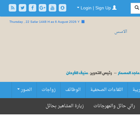
Login | Sign Up
Thursday , 22 Safar 1448 H as
6 August 2026 Y
ريبة
اللقاءات الصحفية
الوظائف
زواجات
الصور
رالي حائل والمهرجانات
زيارة المشاهير بحائل