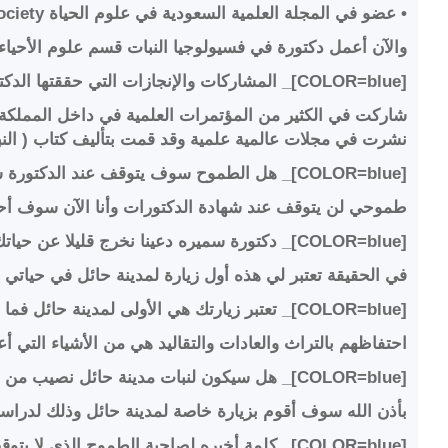
• عضو في المجلة العلمية السعودية في علوم الحياة Saudi Biological Sci. Society
والآن أعمل دكتورة في فسيولوجيا النبات قسم علوم الأحياء 
[COLOR=blue]_ المشاركات والإنجازات التي حققتها الدكتورة سميره .. [/COLOR]
شاركت في الكثير من المؤتمرات العلمية في داخل المملكة و
نشرت في مجلات عالمية علمية وقد قمت بتأليف كتاب ( الن
[COLOR=blue]_ هل الطموح سوف يتوقف عند الدكتورة سميرة أم أنها ستبحث عن شهادات أعلى .[/COLOR]
طموحي لن يتوقف عند شهادة الدكتورات وأنا الآن سوف أح
[COLOR=blue]_ دكتورة سميره دعينا نخرج قليلا عن حياتك العلمية وسوف أسألك عن انطباعك لمدينة حائل خلال زيارتك لها والتي تشرفت عروس الشمال بوجودك فيها ..[/COLOR]
في الحقيقة تعتبر لي هذه أول زيارة لمدينة حائل في حياتي فأ
[COLOR=blue]_ تعتبر زيارتك هي الأولى لمدينة حائل فما الذي أعجب الدكتورة سميرة في مدينة حائل …[/COLOR]
احتفاظهم بالتراث والعادات والتقاليد هي من الأشياء التي 
[COLOR=blue]_ هل سيكون لنبات مدينة حائل نصيب من بحوثات ودراسات الدكتورة سميره ..[/COLOR]
بأذن الله سوف أقوم بزيارة خاصة لمدينة حائل وذلك لدراسة ا
[COLOR=blue]_ كلمة أخيره لصاحبة الطموح الذي لا يتوقف سعادة الدكتورة سميره بافيل ..[/COLOR]