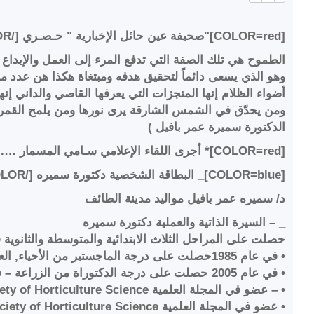
[COLOR=red]"صحيفة عين حائل الإخبارية " حـصـري [/COLOR]
الطموح هي تلك الصفة التي تدفع المرء إلى العمل والإبداع
وهو الذي يسعى دائماً لتحقيق هدفه ومبتغاة هكذا هن عدد م
أضواء الظلام إنها المنجزات التي يعرفها القاصي والداني 
ومن يحدّق في الشمس الشارقة يرى نورها ومن يلمح القمر 
الدكتورة سميرة عمر بافيل )
[COLOR=red]* أجرى اللقاء الإعلامي سـامي المسمار …. تنسيق الأستاذ نـاصر المليحان [/COLOR]
[COLOR=blue]_ البطاقة الشخصية دكتورة سميره [/COLOR]
د/ سميره عمر بافيل مواليد مدينة الطائف
_ – السيرة الذاتية والعملية دكتورة سميره
حصلت على المراحل الثلاث الابتدائية والمتوسطة والثانوية
• في عام 1985حصلت على درجة الماجستير من الأحياء, العلوم, جامعة الملك عبدالعزيز, جدة, المملكة العربية السعودية
• في عام 2005 حصلت على درجة الدكتوراة من الزراعة – فسيولوجي النبات, كلية الزراعة وعلوم الحياة بالو, ميسيسيبي ستيات, ميسيسيبي , امــريــكـا
• – عضو في المجلة العلمية American Society of Horticulture Science
• عضو في المجلة العلمية International Society of Horticulture Science