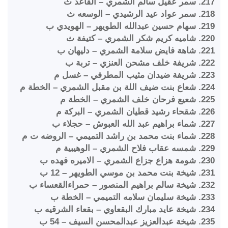
217. سمر عقيل سالم الشمري – القاعد ث
218. سمر عواد عيد الرشيدي – الوسعه ث
219. سهام حسين عبدالله الطويهر – الهويدي ب
220. شاميه كريم شكر الشمري – كتيفة ث
221. شاهة فايض سلامة الشمري – دليهان ب
222. شريفة خلف مشحن العنزي – تربة ب
223. شريفة ضيدان مثيب المطرفي – غسل م
224. شعاع بنت ضيف اللة بن مقبل الشمري – الخطة م
225. شعيع فرحان خلف الشمري – الخطة م
226. شقحاء رشيد قطيان الشمري – البركة م
227. شماء براهيم عبد الله العبوش – حجلاء ب
228. شماء بنت محمد بن راشد التميمي – الروضه ت م
229. شمسه عقاب فلاح الشمري – الوهيبية م
230. شومة هزاع جزاع الشمري – الاميره فهده ب
231. شيخة بنت محمد بن موسي الطويهر – 12 ب
232. شيخة سالم براهيم المنصور – حمراءالقعساء ب
233. شيخة سليمان سلامه التميمي – الخطة ب
234. شيخة عايد مبارك البقعاوي – بقعاء الشرقيه ب
235. شيخة عبدالعزيز عبدالمحسن السيف – 54 ب