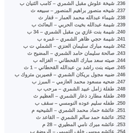
236. شيخة علوش مقبل الشمري – كامب الثنيان ب
237. شيخه منصور براهيم المنصور – سبيعه ث
238. شيماء عبدالله محمد العمار – قفار ث
239. شيمة عبدالله بخيت الحربي – البعائث ب
240. شيمة بنت غازي بن مقبل الشمري – 34 ب
241. شيمة حجي ظاهر الشمري – غمره ب
242. شيمه مبارك سليمان العنزي – الشملي ت ب
243. صالحة سليمان حامد الشمري – المضيح ث
244. صيته سعد مبارك القحطاني – الغزاله ب
245. صيته بنت راشد بن عبدالله القحطاني – 1 ث
246. ضبيه مجول بريكان الشمري – قصيربن متروك ب
247. ضحيه مسعود محمد العازمي – المبرز ب
248. طفلة زامل عبيد الشمري – مرحب ب
249. طفلة مطارد ذعار الشمري – العظيم ث
250. طفله سليم عوده النومسي – سقف ب
251. عائشة حماد محمد الشمري – الشيحيه م
252. عائشة حمد سالم الشمري – القاعد ث
253. عائشه مبرك نامي المطيري – 28 م
254. عائشه موسى خلف التميمي – الروضة ب