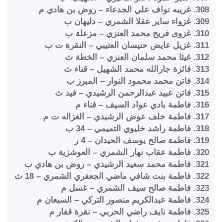
308. غريبه نواف علي الجدعاء – روض بن هادي م
309. غزواء ساير عقلا الشمري – دليهان ب
310. غزوى فريح محمد العنزي – مزعلة ب
311. غزيل عايض حنيسان العتيبي – النقرة ت ب
312. غيثا محمد سلمان العنزي – الخطة ث
313. فائزة جارالله محمد الشهيل – قناء ث
314. فاتن محمد محمود النوار – المبرز ب
315. فاتن عبيد عبدالرحمن الرشيدي – فيد ث
316. فاطمة بادي عواد السيف – قناء م
317. فاطمة خلف عوض الرشيدي – الغزاله ت م
318. فاطمة راشد خليوي التميمي – 34 ب
319. فاطمة صالح يوسف الحيدان – 4 ر
320. فاطمة عقاب نهار الشمري – العوشزية ب
321. فاطمة محمد سعيد الرشيدي – روض بن هادي ب
322. فاطمة بنت شافي ماضي الجعفري الشمري – 18 ث
323. فاطمة صالح سيف الشمري – غسل م
324. فاطمة عبدالكريم منصور التركي – السبعان م
325. فاطمة نايف راضي الحربي – نقرة قفار م