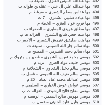
492. مها عبدالله خميس العنزي – ضبيعة ب
493. مها عبدالله علي آل علي – عقلةبن طواله ب
494. مها عفاس سطم الشمري – ضرغط م
495. مها عياده صليبي الشمري – 7 ث
496. مها فريح عواد العنزي – الخطة م
497. مها مطلق هويدي المطيري – الصفراء ب
498. مها بنت حجي شايع الشمري – الغزاله ت ب
499. مها بنت صليفيق نغيمش الشمري – الأجفر ب
500. مهاء سالم جار الله التميمي – سبيعه ث
501. مهاء سالم دحيم الشبرمي – المضيح ث
502. موضي محمد نعيس الشمري – قصير بن متروك م
503. موضي خليف عواد العنزي – تربة م
504. موضي سالم دخيل البقعاوي – الشعلانية م
505. موضي سالم ضيف الله التميمي – غسل ب
506. موضي عبدالله محمد عناد العناد – 20 م
507. موضي عواض عوض الخياري – السليمي م
508. موضي مفلح فالح الرشيدي – الغزاله ت ب
509. موضي مهوس صالح التميمي – الوهيبية م
510. موضي هليل عايد الحنيني – غسل ب