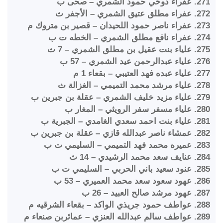
271. عفراء دوخي حمود الشمري – صحى ب
272. عفراء مطلق عتيق الشمري – الأجفر ث
273. عفراء ناصر حمود اللحيدان – قصير بن متروك م
274. عفراء نافع مطلق الشمري – الخطه ت ب
275. علياء بنت عقيل بن مطلق الشمري – 7 ث
276. علياء عبدالرحمن عيد الشمري – 57 ب
277. علياء عبده فهد العتيبي – بقعاء 1 م
278. علياء مرشد محمد التميمي – الغزالة ث
279. علياء مزيد خليف الشمري – عقلة بن جبرين ب
280. علياء مسفر سفر الرويثي – المغار ب
281. علياء بنت احمد سعدي الغامدي – الجبرية ب
282. عمشاء ناصر عبدالله قازي – عقلة بن جبرين ب
283. عميره محمد فهد التميمي – السليمي ت ب
284. عنايف سعد محمد الرشيدي – 14 ث
285. عنود سعيد باني الحربي – السليمي ت ب
286. عهود سعود سعد محمد العميري – 53 ب
287. عهود مرشد صالح العبيد – 26 ب
288. عواطف حمود جريذي الواكد – بقعاء الشرقيه م
289. عواطف سالم عبدالله العنزي – عمائربن صنعاء م