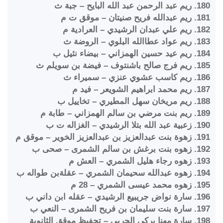
180. ريم عبد الرحمن عبد الله البايح – جبة ث
181. ريم عبدالله فريح صنيتان – موقق ت م
182. ريم علي عبدان الرشيدي – العرادية م
183. ريم عواد عطاالله البلوي – الروضة ث
184. ريم عيد حسين الهمزاني – بيضاء نثيل ب
185. ريم فرج صالح باشنتوف – فيضة بن سويلم ث
186. ريم كاسب عشوي عنزي – سميراء ث
187. ريم محمد ابراهيم الشويعر – فيد م
188. ريم مريخان سهل المطيري – تخاييل ب
189. ريم بنت مرضي بن سالم الهمزاني – طابة م
190. زعبية عبد الله بتلا الرشيدي – الغزاله ت ب
191. زهوة بنت عبدالعزيز بن عبدالعزيز الخوير – موقق م
192. زهوه بنت برغش بن سالم الشمرى – صحى ب
193. زهوه رجاء هليل الشمري – العش م
194. زهوه عبدالله سحيمان الشمري – عقلةبن طواله ب
195. زهوه محمد عيسى الشمري – 28 م
196. سارة نواض جريبيع الرشيدي – عقله ابن داني ب
197. سارة بنت سليمان بن فريح الشمرى – النعي ب
198. سارة مهنا بركي الحربي – تحفيظ موقق الثانوية