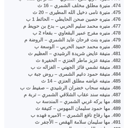
474. منيرة مطلق مخلف الشمري – 16 ث
475. منيرة نامى دخيل الله المطيرى – 20 ث
476. منيره حصين صحن الحايطي – الحائط 1 ب
477. منيره محمد سليم الحربي – بدع بن حويط م
478. منيره مفرج عمير البقعاوي – بقعاء 2 ب
479. منيره بنت فرحان عايد الشمري – الروضة م
480. منيره محمد حميد الحربي – الوسعة ب
481. منيفة عايض شريدة الرشيدي – العظيم ث
482. منيفة عزيز ماطر العنزي – الحفيرة ث
483. منيفة نشمي فائز الجهني – الغزاله ت ب
484. منيفة حمود دغيم الشمرى – روض جبة ب
485. منيفه عياضه مطلق العنزي – 14 ث
486. منيفه سحاب خضران الرشيدي – صفيط ت ب
487. منيفه سند عقاب الشلاقي الشمري – تربة م
488. مها بركه غربي الشمري – المندسة ب
489. مها حمود سليمان المهوس – كتيفة ث
490. مها رفاع نافع الشمري – الاميره فهده ب
491. مها سليمان سلامة الهقص – الأجفر ث