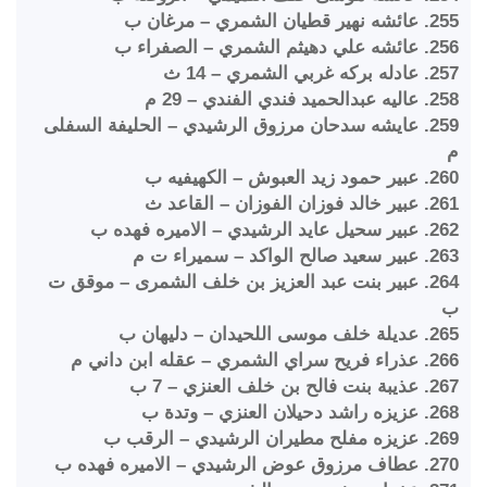
255. عائشه نهير قطيان الشمري – مرغان ب
256. عائشه علي دهيثم الشمري – الصفراء ب
257. عادله بركه غربي الشمري – 14 ث
258. عاليه عبدالحميد فندي الفندي – 29 م
259. عايشه سدحان مرزوق الرشيدي – الحليفة السفلى
م
260. عبير حمود زيد العبوش – الكهيفيه ب
261. عبير خالد فوزان الفوزان – القاعد ث
262. عبير سحيل عايد الرشيدي – الاميره فهده ب
263. عبير سعيد صالح الواكد – سميراء ت م
264. عبير بنت عبد العزيز بن خلف الشمرى – موقق ت
ب
265. عديلة خلف موسى اللحيدان – دليهان ب
266. عذراء فريح سراي الشمري – عقله ابن داني م
267. عذيبة بنت فالح بن خلف العنزي – 7 ب
268. عزيزه راشد دحيلان العنزي – وتدة ب
269. عزيزه مفلح مطيران الرشيدي – الرقب ب
270. عطاف مرزوق عوض الرشيدي – الاميره فهده ب