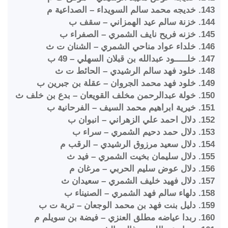
143. خديجه محمد سالم السويداء – الصداعية م
144. خزنة سالم عيد الهمزاني – سقف ب
145. خزنه فريح نايف الشمري – الصفراء ب
146. خلداء عواد مناحي الشمري – الشنان ت ث
147. خلـــــود عبدالله بن قبلان السهلي – 49 ب
148. خلود فهد سالم الرشيدي – الحائط ت ث
149. خلود فهد محمد الجروان – عقلة بن جبرين ب
150. خولة عبدالرحمن مخلف القويعان – بدع بن خلف ث
151. خيرية ابراهيم محمد السيف – الفرحانية ب
152. دلال احمد علي الزهراني – انبوان ب
153. دلال حمد دحيم الشمري – سراء ب
154. دلال سعيد مرزوق الرشيدي – الرقب م
155. دلال سليمان بخيت الشمري – فيد ث
156. دلال عوض سليم الحربي – مرغان م
157. دلال فهيد خليف الشمري – سعيدان ث
158. دلهاء سالم فهد الشمري – الصنيناء ب
159. دليل بنت فهد بن محمد الوجعان – تربة ت ب
160. ربدا عياضه مطلق العنزي – فيضة بن سويلم م