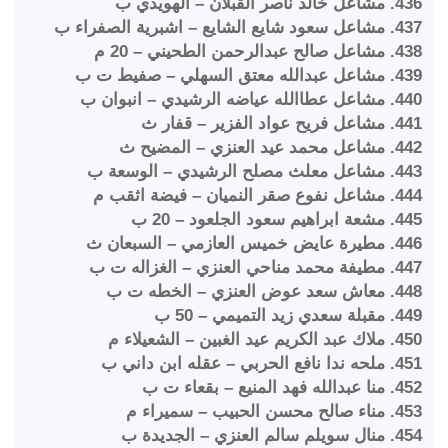
436. مشاعل خالد ناصر القبلان – الهويدي ب
437. مشاعل سعود شايع الشايع – اشبرية الصفراء ب
438. مشاعل صالح عبدالرحمن الطحيني – 20 م
439. مشاعل عبدالله معتق السهلي – صفيط ت ب
440. مشاعل عطاالله عياضه الرشيدي – انبوان ب
441. مشاعل فريح عواد الفزير – قفار ث
442. مشاعل محمد عيد العنزي – المضيح ث
443. مشاعل معلث مصلح الرشيدي – الوسعة ب
444. مشاعل نفوع صقر النميان – فيضة اثقب م
445. مشعة ابراهيم سعود الجلعود – 20 ب
446. مطيرة عايض خميس العازمي – السبعان ث
447. مطيفة محمد مناحي العنزي – الغزاله ت ب
448. معاش سعد عوض العنزي – الخطه ت ب
449. مقبلة سعدي زيد التميمي – 50 ب
450. ملاك عبد الكريم عيد الغبين – الشعيلاء م
451. ملحه ندا نافع الحربي – عقله ابن داني ب
452. منا عبدالله فهد المنيع – بقعاء ت ب
453. مناء صالح محسن الحبيب – سميراء م
454. منال سويلم سالم العنزي – الجديدة ب