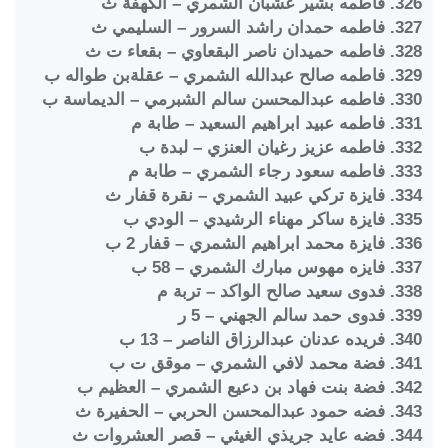
326. فاطمه بشير عشبان الشمري – الكهفة ث
327. فاطمه حمدان راشد السرور – السليمي ث
328. فاطمه حميدان ناصر البقعاوي – بقعاء ت ث
329. فاطمه صالح عبدالله الشمري – عقلةبن طواله ب
330. فاطمه عبدالمحسن سالم الشبرمي – الديماسة ب
331. فاطمه عبيد ابراهيم السعيد – طابة م
332. فاطمه عزيز رغيان العنزي – لبدة ب
333. فاطمه سعود رجاء الشمري – طابة م
334. فايزة تركي عبيد الشمري – نقرة قفار ث
335. فايزة ساكر مهناء الرشيدي – الودي ب
336. فايزة محمد ابراهيم الشمري – قفار 2 ب
337. فايزه مهوس مبارك الشمري – 58 ب
338. فدوى سعيد صالح الواكد – تربة م
339. فدوى حمد سالم الجهني – 5 ر
340. فريده عدنان عبدالرزاق الناصر – 13 ب
341. فضة محمد لافي الشمري – موقق ت ب
342. فضة بنت فهاد بن دعيع الشمري – العظيم ب
343. فضه حمود عبدالمحسن الحربي – الحفيرة ث
344. فضه عايد جريذي الغيثي – قصر العشروات ث