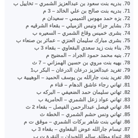
70. بدريه بنت سعود بن عبدالعزيز الشمري – تخاييل ب
71. بدريه بنت صالح بن علي الخالد – 3 م
72. بزه حمد مهوس التميمي – سعيدان م
73. بشاير جزاء ونيس الزميلي – بقعاء الشرقيه م
74. بشرى خميس وقاع الشمري – السعيره ب
75. بشرى مبارك سليمان العنزي – عمائر بن صنعاء ب
76. بناء بنت زيد سعدي البقعاوي – بقعاء 3 ب
77. بنيه محمد حمود الجراد – المضيح م
78. بهيه بنت مروي بن حسين الهمزاني – 7 ث
79. تغريد عبدالعزيز درعان الدرعان – البكر ب1
80. تغريد بنت جارالله بن يوسف الحميد – الوهيبية ب
81. تهاني رجاء عاشق الدهام – قناء م
82. تهاني سليمان حمد الضعيفي – البركه ب
83. تهاني عواد زعل الشمري – الحامرية ب
84. تهاني فيصل عبدالرحمن الفيصل – بقعاء 2 ث
85. تهاني ونس حشم الشمري – الخطة ث
86. تهاني بنت شاهر بركات الشمري – موقق ت م
87. تيسام جارالله عوض البقعاوي – بقعاء 3 ب
88. ثنواء مطلق سالم اللحيدان – النقرة ت ب