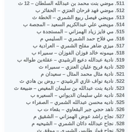
511. موضي بنت محمد بن عبدالله السلطان – 12 ث
512. موضي فهد فرحان العنزي – الحفائر ب
513. مويضي فيصل ربيع الشمري – الخطة ث
514. مويضي علي عبدالكريم السعيد – المجصة ب
515. مي فايز زياد الهمزاني – المستجدة ب
516. مي فلاح حمد الشمري – السليمي م
517. ميزي ضاهر مفلح الشمري – العرادية ب
518. ميمونه خالد فوزان الفوزان – سميراء ب
519. نادية عبدالله دعيع الرشيدي – عقلةبن طواله ب
520. نادية فريح عليان العنزي – سميراء ث
521. نادية مثال محمد المثال – سعيدان م
522. نادية نواف غازي الرشيدي – روض بن هادي ث
523. نادية بنت عبدالله بن سليمان المغيص – ضبيعة ث
524. ناديه علي سليمان الديواني – السعيره ب
525. ناديه محسن عبدالله الشمري – الصفراء ب
526. ناهد حجي جبر البقعاوي – بقعاء ت ب
527. نجاح راشد عوض الهمزاني – الشقيق م
528. نجاح عبدالله داثان الشمري – الشيحيه م
529. نجاح فواز طايس الشمري – موقق ث