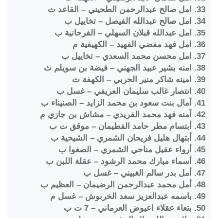
33. امل صالح عبدالرحمن الطحيني – القاعد ث
34. امل صالح عبدالله الفيصل – تخاييل ب
35. امل عبدالله قبلان السهلي – الفرحانية ب
36. امل فهد مفضي الفهيد – الكهيفية م
37. امل محسن محمد السعدي – تخاييل ب
38. امنه بشير عبيد الجهني – فيضة بن سويلم ث
39. امينه شاكر منير الحربي – الكهفة ث
40. انتصار غالب سليمان العريفي – غسل ب
41. آمال بنت سعود بن محمد الزايد – الصنيناء ب
42. آمنه فهد محمد الفريدي – مشاش بن جازي م
43. أبتسام مطر حامد الفطيمان – موقق ت ب
44. أبتهال هليل فريحان الشمري – الشيحية ب
45. أرواء عقيل مناحي الشمري – الصغوا ب
46. أسماء مبارك محمد الرشود – عقلة اللبن ب
47. أمل بدر سالم الغبيني – غسل ب
48. أمل محمد عبدالرحمن الرضيمان – العظيم ب
49. باسمه عبدالعزيز سعد الخربوش – غسل م
50. بتعاء عقلاء اعيوض العرماني – 7 ت ب