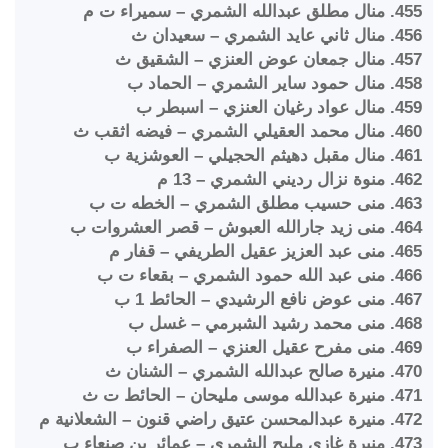
455. منال مطلق عبدالله الشمري – سميراء ت م
456. منال ثاني عايد الشمري – سعيدان ث
457. منال جمعان عوض العنزي – الشقيق ث
458. منال حمود ساير الشمري – الحماد ب
459. منال عواد رغيان العنزي – اسبطر ب
460. منال محمد العقيلي الشمري – فيضه اثقب ث
461. منال مقبل دهيثم الحجيلي – العوشزية ب
462. منوة نزال رديني الشمري – 13 م
463. منى حسيب مطلق الشمري – الخطه ت ب
464. منى زيد جارالله العبوش – قصر العشروات ب
465. منى عبد العزيز عقيل الطريفي – قفار م
466. منى عبد الله حمود الشمري – بقعاء ت ب
467. منى عوض نافع الرشيدي – الحائط 1 ب
468. منى محمد رشيد الشبرمي – غسل ب
469. منى مفرح عقيل العنزي – الصفراء ب
470. منيرة صالح عبدالله الشمري – الشنان ث
471. منيرة عبدالله موسى مليحان – الحائط ت ث
472. منيرة عبدالمحسن عتيق راضي قنون – الشعلانية م
473. منيرة غازي مليح الشمري – عمائر بن صنعاء ب