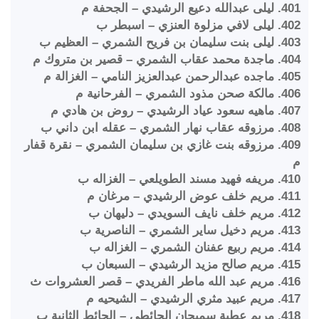
401. ليلى عبدالله دعيع الرشيدي – الجحفة م
402. ليلى لافي مزلوة العنزي – اسبطر ب
403. ليلى بنت سليمان بن فريح الشمري – العظيم ب
404. ماجدة محمد عقاب الشمري – قصير بن متروك م
405. ماجده عبدالرحمن عبدالعزيز النامي – الغزالة م
406. مالكة صحن مذود الشمري – الفرحانية م
407. ماهيه سعود عياد الرشيدي – روض بن هادي م
408. مرزوقه عقاب نهار الشمري – عقله ابن داني ب
409. مرزوقه بنت غازي بن سليمان الشمري – نقرة قفار
م
410. مريفه فهيد مسند الطويلعي – الغزاله ب
411. مريم خلف عوض الرشيدي – مرغان م
412. مريم خلف نايف السويدي – دليهان ب
413. مريم دخيل ساير الشمري – الناصرية ب
414. مريم ربيع عفنان الشمري – الغزاله ب
415. مريم صالح مزيد الرشيدي – السبعان ب
416. مريم عبد الله ماطر الفريدي – قصر العشروات ث
417. مريم عبيد مثري الرشيدي – الشيحيه م
418. مريم عطية سميحان الحائطي – الحائط الثانية ب