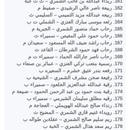
161. ربداء عبدالله بن غالب الشمري – ث ت جبة
162. ربيعة ناصر عالي الرشيدي – صفيط م
163. ربيعه عبدالله مزيد التميمي – السليمي ث
164. رثعه موسى مبارك العنزي – الشملي ت ب
165. رحاب حماد منصور الشمري – الجبرية م
166. رحاب حمود علي المغيص – سميراء ث
167. رحاب راشد ضيف الله المسعود – سعيدان م
168. رحاب فهد حمود الشرطان – القاعد ث
169. رحاب ناصر جارالله الحماد – سميراء ت م
170. رسمية متعب تركي العنزي – عمائر بن صنعاء ب
171. رفعه بندر عتيق خشرم – السعيره ب
172. رفيعة صحن مشرف الشمري – الشيحية ب
173. رقية عبدالله عبدالعزيز الجلعود – سميراء ب
174. رقية بنت حمود بن عبد الرحمن الحمود – ضبيعة م
175. رقيه مطلق سليمان الشبرمي – سميراء ب
176. رنداء صالح عبدالله الهويملي – العجاجة م
177. رويداء غنيم قازي الشمري – المضيح ث
178. ريم سليم صالح الشمري – عقلةبن طواله ب
179. ريم سعد هذال الشمري – الخبة ب