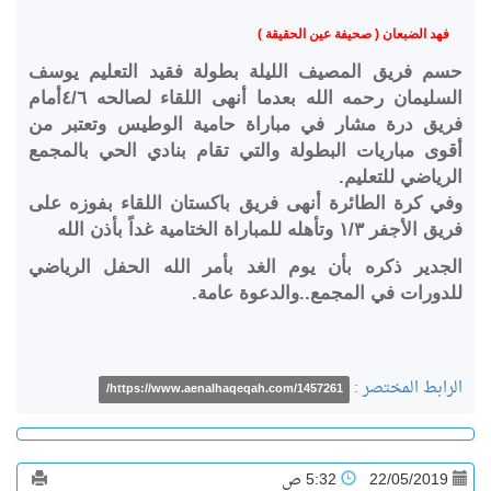
فهد الضبعان ( صحيفة عين الحقيقة )
حسم فريق المصيف الليلة بطولة فقيد التعليم يوسف
السليمان رحمه الله بعدما أنهى اللقاء لصالحه ٤/٦أمام
فريق درة مشار في مباراة حامية الوطيس وتعتبر من
أقوى مباريات البطولة والتي تقام بنادي الحي بالمجمع
الرياضي للتعليم.
وفي كرة الطائرة أنهى فريق باكستان اللقاء بفوزه على
فريق الأجفر ١/٣ وتأهله للمباراة الختامية غداً بأذن الله
الجدير ذكره بأن يوم الغد بأمر الله الحفل الرياضي
للدورات في المجمع..والدعوة عامة.
الرابط المختصر :
https://www.aenalhaqeqah.com/1457261/
22/05/2019
5:32 ص