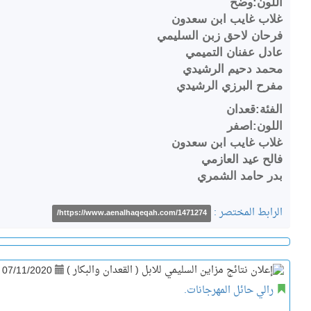
اللون:وضح
غلاب غايب ابن سعدون
فرحان لاحق زبن السليمي
عادل عفنان التميمي
محمد دحيم الرشيدي
مفرح البرزي الرشيدي
الفئة:قعدان
اللون:اصفر
غلاب غايب ابن سعدون
فالح عيد العازمي
بدر حامد الشمري
الرابط المختصر :
https://www.aenalhaqeqah.com/1471274/
07/11/2020
رالي حائل المهرجانات.