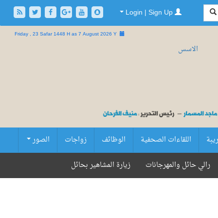
Login | Sign Up
Friday , 23 Safar 1448 H as
7 August 2026 Y
ريبة
اللقاءات الصحفية
الوظائف
زواجات
الصور
رالي حائل والمهرجانات
زيارة المشاهير بحائل