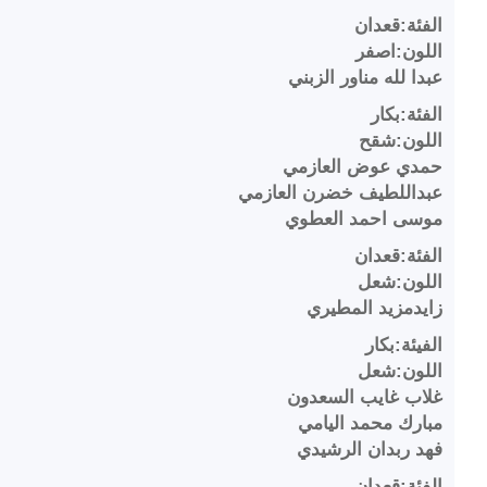
الفئة:قعدان
اللون:اصفر
عبدا لله مناور الزبني
الفئة:بكار
اللون:شقح
حمدي عوض العازمي
عبداللطيف خضرن العازمي
موسى احمد العطوي
الفئة:قعدان
اللون:شعل
زايدمزيد المطيري
الفيئة:بكار
اللون:شعل
غلاب غايب السعدون
مبارك محمد اليامي
فهد ربدان الرشيدي
الفئة:قعدان