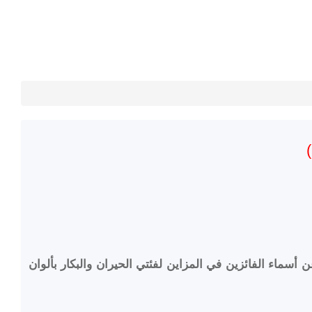
)
بل بنسخته الأولى ‏‏ بمحافظة السليمي 170 كلم ‏جنوب حائل،اليوم، عن أسماء الفائزين في المزاين لفئتي الحيران والبكار بألوان