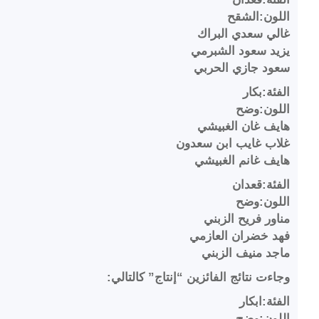
اللون:الشقح
غالي سعدي البراك
يزيد سعود الشبرمي
سعود جازي الحربي
الفئة:بكار
اللون:وضح
هايف غان الغبيشي
غلاب غايب ابن سعدون
هايف غانم الغبيشي
الفئة:قعدان
اللون:وضح
مناور فريح الزبني
فهد خضران العازمي
ماجد منيف الزبني
وجاءت نتائج الفائزين “إنتاج” كالتالي:
الفئة:ابكار
اللون:وضح