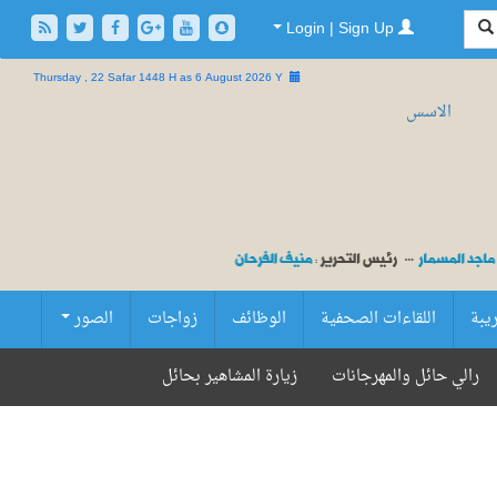
Login | Sign Up
Thursday , 22 Safar 1448 H as
6 August 2026 Y
ريبة
اللقاءات الصحفية
الوظائف
زواجات
الصور
رالي حائل والمهرجانات
زيارة المشاهير بحائل