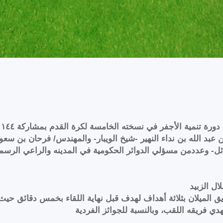
ن عبد الله بن نداء النهير -شيخ الويبار- والمهندس/ فرحان بن سع
ئل- وعددمن مسؤلي الدوائر الحكومية في المدينه والراعي الرس
ال الزبيد
 الميلان بثلاثة أهداف لهدف قبل نهاية اللقاء بخمس دقائق حيث ت
دي فريقه اللقب، وبالنسبة للجوائز الفردية