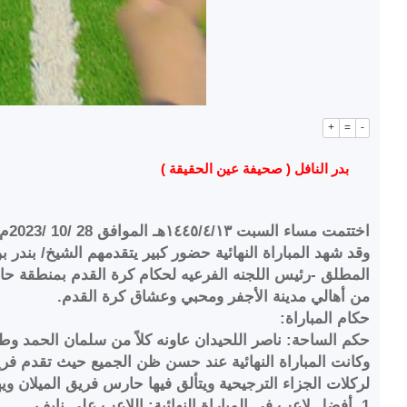
+
=
-
بدر النافل ( صحيفة عين الحقيقة )
اختتمت مساء السبت ١٤٤٥/٤/١٣هـ الموافق 28 /10 /2023م دورة تنمية الأجفر في نسخته الخامسة لكرة القدم بمشاركة ١٤٤ لاعب من مدينة الأجفر والقرى المجاورة لها
وقد شهد المباراة النهائية حضور كبير يتقدمهم الشيخ/ بندر ب
المطلق -رئيس اللجنه الفرعيه لحكام كرة القدم بمنطقة حا
من أهالي مدينة الأجفر ومحبي وعشاق كرة القدم.
حكام المباراة:
حكم الساحة: ناصر اللحيدان عاونه كلاً من سلمان الحمد وطل
وكانت المباراة النهائية عند حسن ظن الجميع حيث تقدم فريق
لركلات الجزاء الترجيحية ويتألق فيها حارس فريق الميلان ويه
1. أفضل لاعب في المباراة النهائية: اللاعب علي نايف