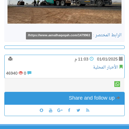
الرابط المختصر :
https://www.aenalhaqeqah.com/1479963/
01/01/2025
11:03 م
الأخبار المحلية
46940
0
Share and follow up