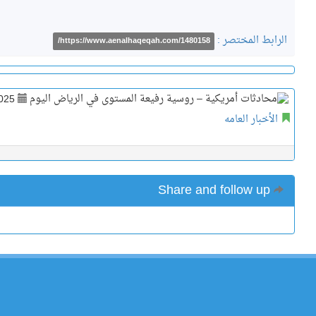
الرابط المختصر :
https://www.aenalhaqeqah.com/1480158/
025
الأخبار العامه
Share and follow up