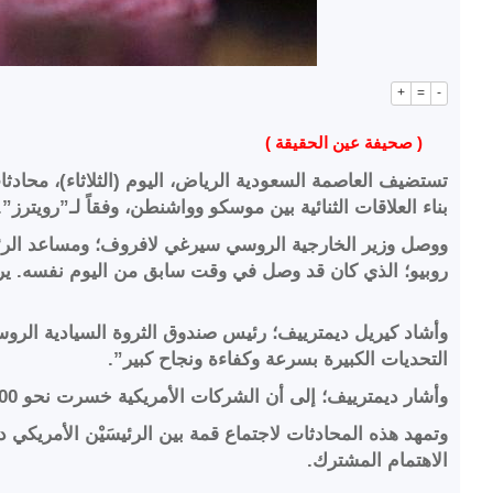
+
=
-
( صحيفة عين الحقيقة )
تستضيف العاصمة السعودية الرياض، اليوم (الثلاثاء)، محاد
بناء العلاقات الثنائية بين موسكو وواشنطن، وفقاً لـ”رويترز”.
ووصل وزير الخارجية الروسي سيرغي لافروف؛ ومساعد الرئيس 
روبيو؛ الذي كان قد وصل في وقت سابق من اليوم نفسه. ير
وأشاد كيريل ديمترييف؛ رئيس صندوق الثروة السيادية الروس
التحديات الكبيرة بسرعة وكفاءة ونجاح كبير”.
وأشار ديمترييف؛ إلى أن الشركات الأمريكية خسرت نحو 300 مليار دولار نتيجة مغادرتها السوق الروسية، مؤكداً أهمية إيجاد حلول اقتصادية تعود بالنفع على جميع الأطراف.
وتمهد هذه المحادثات لاجتماع قمة بين الرئيسَيْن الأمريكي دو
الاهتمام المشترك.