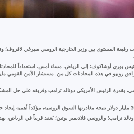
ثات رفيعة المستوى بين وزير الخارجية الروسي سيرغي لافروف؛ و
يوري أوشاكوف؛ إلى الرياض، مساء أمس، استعداداً للمحادثات الث
افق روبيو في هذه المحادثات كل من: مستشار الأمن القومي ماي
ي، بقدرة الرئيس الأمريكي دونالد ترامب وفريقه على حل المشكل
نالد ترامب؛ والروسي فلاديمير بوتين؛ يُعقد قريباً في الرياض، بهدف