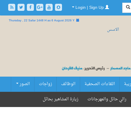
Login | Sign Up
Thursday , 22 Safar 1448 H as
6 August 2026 Y
ريبة
اللقاءات الصحفية
الوظائف
زواجات
الصور
رالي حائل والمهرجانات
زيارة المشاهير بحائل