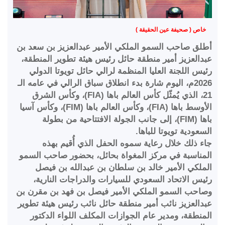
خاص ( صحيفة عين الحقيقة )
أطلق صاحب السمو الملكي الأمير عبدالعزيز بن سعد بن
عبدالعزيز أمير منطقة حائل رئيس هيئة تطوير المنطقة،
رئيس اللجنة العليا المنظمة لرالي حائل تويوتا الدولي
2026م، اليوم شارة بدء انطلاق سباق الرالي في عامه الـ
21، الذي يُمثّل كأس العالم باها (FIA)، وكأس الشرق
الأوسط باها (FIA)، وكأس العالم باها (FIM)، وكأس آسيا
باها (FIM)، إلى جانب الجولة الافتتاحية من بطولة
السعودية تويوتا للباها.
جاء ذلك خلال رعاية سموه الحفل الذي أُقيم بهذه
المناسبة في مركز المغواة بحائل، بحضور صاحب السمو
الملكي الأمير خالد بن سلطان بن عبدالله بن فيصل
رئيس الاتحاد السعودي للسيارات والدراجات النارية،
وصاحب السمو الملكي الأمير فيصل بن فهد بن مقرن بن
عبدالعزيز نائب أمير منطقة حائل نائب رئيس هيئة تطوير
المنطقة، ومدير عام الجوازات المكلف اللواء الدكتور