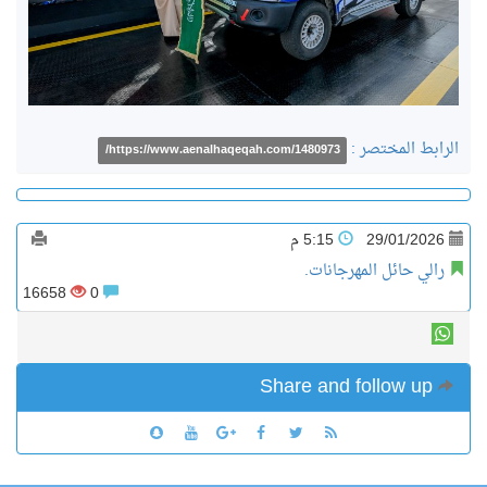
الرابط المختصر :
https://www.aenalhaqeqah.com/1480973/
29/01/2026
5:15 م
رالي حائل المهرجانات.
16658
0
Share and follow up