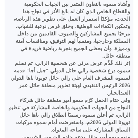
وأشاد سموه بالتعاون المثمر بين الجهات الحكومية
والقطاع الخاص الذي كان له بالغ الأثر في نجاح هذا
الحدث، مؤكدًا استمرار العمل على تطوير هذه الرياضة،
وتمكين الكفاءات الوطنية، وخلق فرص نوعية للشباب،
مرحبًا بجميع المشاركين والضيوف القادمين من داخل
المملكة وخارجها، ومتمنياً لهم التوفيق، ومنافسات آمنة
ومميزة، وأن يحظى الجميع بتجربة رياضية فريدة في
منطقة حائل.
إثر ذلك قُدِّم عرض مرئي عن شخصية الرالي، ثم تسلم
سموه درع شخصية رالي حائل الدولي “جبل أجا” قدمه
لسموه المشرف العام على رالي حائل تويوتا باها الدولي
2026 الرئيس التنفيذي لهيئة تطوير منطقة حائل عمر
العبدالجبار.
وفي ختام الحفل كرّم سمو أمير منطقة حائل شركاء
النجاح من الجهات الحكومية والخاصة المشاركة في تنظيم
الرالي، ثم أعلن سموه رسميًا انطلاق رالي باها حائل
تويوتا الدولي 2026م، واستعرضت أمام سموه مركبات
السباق المشاركة على ساحة المغواة.
ونوه سمو أمير حائل بدعم خادم الحرمين الشريفين