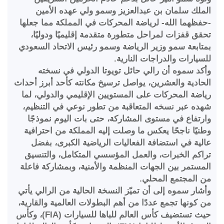
الملك سلمان بن عبدالعزيز وسمو ولي عهده الأمين
-حفظهما الله- لرياضة المحركات في المملكة مما جعلها
تحقق قفزات لمراحل متطورة متقدمة إقليميًا ودوليًا،
بمتابعة سمو وزير الرياضة وسمو رئيس الاتحاد السعودي
للسيارات والدراجات النارية.
وأكد سموه أن رالي حائل تويوتا الدولي في نسخته
الحادية والعشرين، يواصل ترسيخ مكانته كأحد أبرز أحداث
رياضة المحركات على المستويين الإقليمي والدولي، لما
شهده عبر نسخه المتعاقبة من تطور نوعي في التنظيم،
وارتفاع في مستوى المشاركة، حتى بات اليوم نموذجًا
وطنيًا ناجحًا يعكس ما وصلت إليه المملكة من احترافية
عالية في استضافة الفعاليات الرياضية الكبرى، بفضل
تراكم الخبرات، والعمل المؤسسي المتكامل، والتنسيق
المستمر بين الجهات المنظمة والأمنية، وبمشاركة فاعلة
من المجتمع المحلي.
وأشار سموه إلى أن تميّز النسخة الحالية من الرالي يأتي
من كونها تجمع عددًا من أهم البطولات العالمية والقارية،
حيث تستضيف كأس العالم للباها للسيارات (FIA)، وكأس