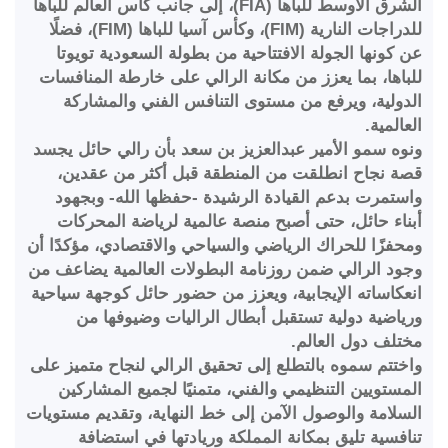
الشرق الأوسط للباها (FIA)، إلى جانب كأس العالم للباها
للدراجات النارية (FIM)، وكأس آسيا للباها (FIM)، فضلًا
عن كونها الجولة الافتتاحية من بطولة السعودية تويوتا
للباها، بما يعزز من مكانة الرالي على خارطة المنافسات
الدولية، ويرفع من مستوى التنافس الفني والمشاركة
العالمية.
ونوه سمو الأمير عبدالعزيز بن سعد بأن رالي حائل يجسد
قصة نجاح انطلقت من المنطقة قبل أكثر من عقدين،
واستمرت بدعم القيادة الرشيدة -حفظها الله- وبجهود
أبناء حائل، حتى أصبح منصة عالمية لرياضة المحركات
ومحفزًا للحراك الرياضي والسياحي والاقتصادي، مؤكدًا أن
وجود الرالي ضمن روزنامة البطولات العالمية يضاعف من
انعكاساته الإيجابية، ويعزز من حضور حائل كوجهة سياحية
ورياضية دولية تستقبل أبطال الراليات وضيوفها من
مختلف دول العالم.
واختتم سموه بالتطلع إلى تحقيق الرالي لنجاح متميز على
المستويين التنظيمي والفني، متمنيًا لجميع المشاركين
السلامة والوصول الآمن إلى خط النهاية، وتقديم مستويات
تنافسية تليق بمكانة المملكة وريادتها في استضافة