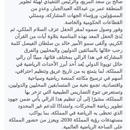
صالح بن سعد المربع، والرئيس التنفيذي لهيئة تطوير
المنطقة عمر بن عبدالله العبدالجبار، وعددٍ من
المسؤولين، ورؤساء الجهات المشاركة، وممثلي
القطاعات الحكومية والخاصة.
وفور وصول سموه لمقر الحفل عزف السلام الملكي، ثم
بُدئ الحفل المعد بهذه المناسبة بتلاوة آيات من القرآن
الكريم، وألقى سمو الأمير خالد بن سلطان الفيصل كلمة
رحب خلالها بالسائقين الدوليين والمحليين والفرق
المشاركة في هذا الرالي بمختلف فئاتها، مبينًا أن رالي
حائل تويوتا الدولي يُعد أحد أبرز الأحداث الرياضية في
المملكة، لما يتمتع به من تاريخ عريق وتنظيم احترافي،
أسهم في ترسيخ مكانته كمنصة رياضية وسياحية
واقتصادية، تجمع نخبة من المتسابقين المحليين والدوليين،
وتستعرض تنوع التضاريس الطبيعية التي تزخر بها
المملكة، مشيرًا إلى أن تنظيم هذا الرالي يأتي ضمن جهود
تطوير رياضة المحركات، وامتدادًا للدعم غير المحدود
الذي تحظى به الرياضة في المملكة، بما يواكب
مستهدفات رؤية المملكة 2030، ويعزز من حضور المملكة
على الساحة الرياضية العالمية.