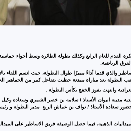
لكرة القدم للعام الرابع وكذلك بطولة الطائرة وسط أجواء حماس
فرق الرياضية.
ساطير والذي قدما أداءً مميزًا طوال البطولة، حيث اتسم اللقاء بالإ
لقب البطولة بعد مباراة ممتعة حظيت بتفاعل كبير من الجماهير ال
عرادية وانتهت بفوز الخفج بكأس البطولة .
ية مدينة انبوان الأستاذ / سلامه بن خصر الشمري
وسعادة وكيل م
ضور سعادة الأستاذ / نواف بن عماش الربع
مدير البطولة و رئي
يداليات الذهبية، فيما حصل الوصيفة فريق الاساطير على الميدال