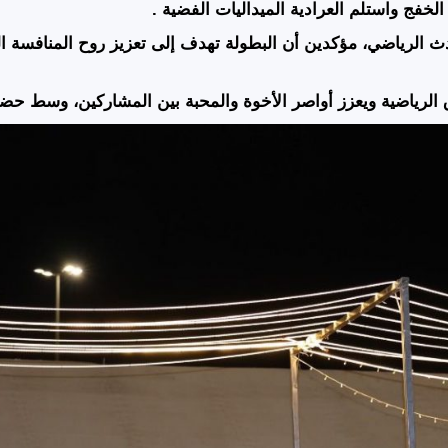
لخفج واستلم العرادية الميداليات الفضية .
ث الرياضي، مؤكدين أن البطولة تهدف إلى تعزيز روح المنافسة ا
لفرق الرياضية ويعزز أواصر الأخوة والمحبة بين المشاركين، وسط