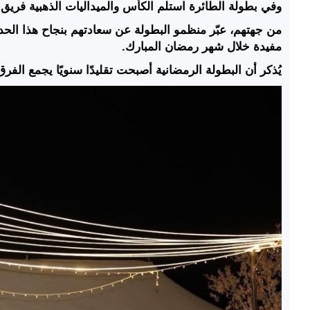
وفي بطولة الطائرة استلم الكأس والميداليات الذهبية فريق ا
من جهتهم، عبّر منظمو البطولة عن سعادتهم بنجاح هذا الحد
مفيدة خلال شهر رمضان المبارك.
يُذكر أن البطولة الرمضانية أصبحت تقليدًا سنويًا يجمع ا