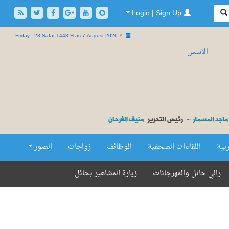
Login | Sign Up
Friday , 23 Safar 1448 H as
7 August 2026 Y
ريبة
اللقاءات الصحفية
الوظائف
زواجات
الصور
رالي حائل والمهرجانات
زيارة المشاهير بحائل