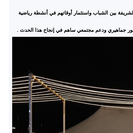
لشريفة بين الشباب واستثمار أوقاتهم في أنشطة رياضية
 حضور جماهيري ودعم مجتمعي ساهم في إنجاح هذا الحدث .