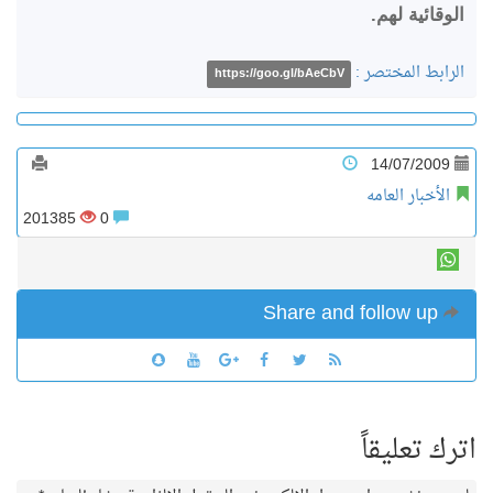
لوقائية لهم.
لرابط المختصر :
https://goo.gl/bAeCbV
14/07/2009
الأخبار العامه
201385
0
Share and follow up
رك تعليقاً