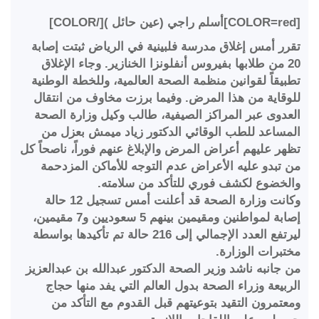
 (عين حائل )[/COLOR]
قرر أمس إغلاق مدرسة فلبينية في الرياض ثبتت إصابة
20 من طلابها بفيروس أنفلونزا الخنازير. وجاء الإغلاق
طبيقاً لقوانين منظمة الصحة العالمية، وللخطة الوطنية
لوقاية من هذا المرض. وفيما برزت مخاوف من انتقال
لعدوى عبر المراكز الصيفية، طالب وكيل وزارة الصحة
لمساعد للطب الوقائي الدكتور زياد ميمش بعزل من
ظهر عليهم أعراض المرض والإبلاغ عنهم فوراً، ناصحاً كل
ن تبدو عليه الأعراض عدم التوجه للأماكن المزدحمة
الخضوع لكشف فوري للتأكد من سلامته.
وكانت وزارة الصحة قد أعلنت أمس تسجيل 12 حالة
إصابة لمواطنين ومقيمين بينهم 5 سعوديين و7 مقيمين،
ليرتفع العدد الإجمالي إلى 216 حالة تم تأكيدها بواسطة
ختبرات الوزارة.
ن جانبه ناشد وزير الصحة الدكتور عبدالله بن عبدالعزيز
لربيعة وزراء الصحة بدول العالم التي يفد منها حجاج
معتمرون التقيد بتوعيتهم قبل القدوم مع التأكد من