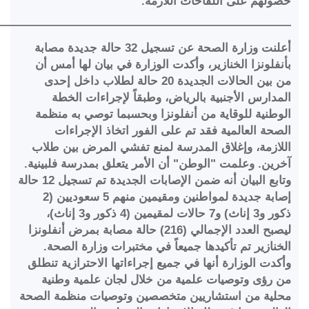
صولهم على اللقاحات اللازمة.
——————————————————————————
أعلنت وزارة الصحة عن تسجيل 32 حالة جديدة مصابة
أنفلونزا الخنازير، وأكدت الوزارة في بيان لها أمس أن
من بين الحالات الجديدة 20 حالة لطلاب داخل إحدى
لمدارس الأجنبية بالرياض، وطبقاً لإجراءات الخطة
لوطنية للوقاية من أنفلونزا وبحسبما توصي به منظمة
لصحة العالمية فقد تم على الفور اتخاذ الإجراءات
للازمة، وإغلاق المدرسة لمنع تفشي المرض بين طلاب
خرين. وعلمت "الوطن" أن الأمر يتعلق بمدرسة فلبينية.
وتابع البيان أنه ضمن الإصابات الجديدة تم تسجيل 12 حالة
إصابة جديدة لمواطنين ومقيمين منهم 5 سعوديين (2
ذكور و3 إناث) و7 حالات لمقيمين (4 ذكور و3 إناث)،
ليصبح العدد الإجمالي (216) حالة مصابة بمرض أنفلونزا
لخنازير تم تأكيدها جميعاً في مختبرات وزارة الصحة.
أكدت الوزارة أنها في جميع إجراءاتها الاحترازية تنطلق
ن رؤى وتوصيات علمية من خلال لجان علمية وطنية
حلية من استشاريين متخصصين وتوصيات منظمة الصحة