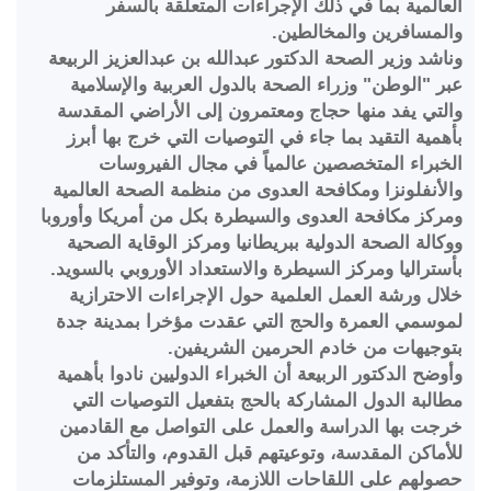
لعالمية بما في ذلك الإجراءات المتعلقة بالسفر
المسافرين والمخالطين.
ناشد وزير الصحة الدكتور عبدالله بن عبدالعزيز الربيعة
بر "الوطن" وزراء الصحة بالدول العربية والإسلامية
التي يفد منها حجاج ومعتمرون إلى الأراضي المقدسة
أهمية التقيد بما جاء في التوصيات التي خرج بها أبرز
لخبراء المتخصصين عالمياً في مجال الفيروسات
الأنفلونزا ومكافحة العدوى من منظمة الصحة العالمية
مركز مكافحة العدوى والسيطرة بكل من أمريكا وأوروبا
وكالة الصحة الدولية ببريطانيا ومركز الوقاية الصحية
أستراليا ومركز السيطرة والاستعداد الأوروبي بالسويد.
لال ورشة العمل العلمية حول الإجراءات الاحترازية
موسمي العمرة والحج التي عقدت مؤخرا بمدينة جدة
توجيهات من خادم الحرمين الشريفين.
أوضح الدكتور الربيعة أن الخبراء الدوليين نادوا بأهمية
طالبة الدول المشاركة بالحج بتفعيل التوصيات التي
رجت بها الدراسة والعمل على التواصل مع القادمين
لأماكن المقدسة، وتوعيتهم قبل القدوم، والتأكد من
صولهم على اللقاحات اللازمة، وتوفير المستلزمات