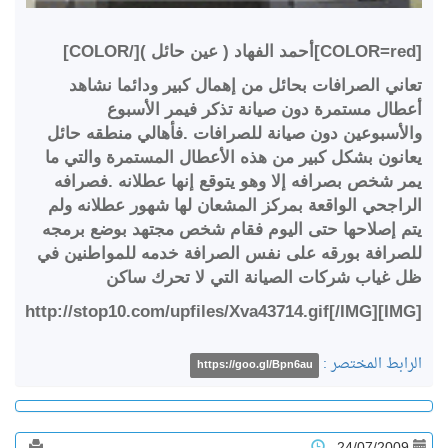
[COLOR=red]أحمد الفهاد ( عين حائل )[/COLOR]
تعاني الصرافات بحائل من إهمال كبير ودائما نشاهد
أعطال مستمرة دون صيانة تذكر فيمر الأسبوع
والأسبوعين دون صيانة للصرافات .فأهالي منطقه حائل
يعانون بشكل كبير من هذه الأعطال المستمرة والتي ما
يمر شخص بصرافه إلا وهو يتوقع إنها عطلانه .فصرافه
الراجحي الواقعة بمركز المشعان لها شهور عطلانه ولم
يتم إصلاحها حتى اليوم فقام شخص مجتهد بوضع برمجه
للصرافة بورقه على نفس الصرافة خدمه للمواطنين في
ظل غياب شركات الصيانة التي لا تحرك ساكن
[IMG]http://stop10.com/upfiles/Xva43714.gif[/IMG]
الرابط المختصر :
https://goo.gl/Bpn6au