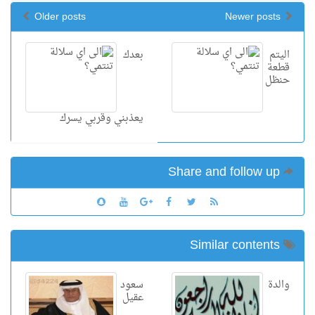
Older posts
Newer posts
اليتم
بعدك
قطعة
حنظل
يعذبني وقربي يسرك
Share and follow up
Similar contents
والدة
سعود
عقيل