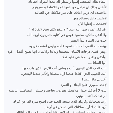
البقاء بتلك الصفحه، إقلبها وإسطر لك مجدا ليقرأه احفادك
لاأعني بذلك ان تجادل من بلغوا عمر 90عاما بعنصريتهم
ماأقصده ان تربي ابنائك علئ غير شاكلتك في التقاليد
لاتخسر ذاتك وتصالح معها
لاتتحدث .. إفعلها الآن
قد قال عمر رضي الله عنه: " لا ينفع تكلم بحق لانفاذ له "
ولا أغفل ماذكره محمود عوض في كتابه متمردون لوجه الله
حيث من التمرد يبدأ التغيير
ويقصد به التمرد لحساب قضيه عامه، وليس لمنفعه فرديه
،وهو اقصئ درجات الايمان بمجتمعا وبلادنا والايمان انها تصبح أفضل، اقوى
وأكفئ واقدر.. مما هي عليه فعلا
أيها السائل...
انت الحب الذي لاينتهي أنت موطني أنت الارض الذي ولدت بها
أنت الحبيب الذي أغتاظ عندما اراه مخطئا وأتألم عندما لايعتذر..
أخبرني ماذا تريد !
لإحدد مصيري علئ البقاء او التمرد
بتت لا أعرفك جيدا ملامحك تغيرت.. تجاعيد وجنتيك.. ابتسامتك البائسه..
لم تعد كما كنت بعينيي
اريد تضحياتك وكرمك الذي تمنحه البعيد حتئ اصبح ميزه لك عن غيرك
أريد قلبك لا أريد سلالتك التي تسكن في أرضك
أعترف بخطائك لنتعاون في إصلاحه، فإنا أحبك ولن اعمد الئ أذلالك