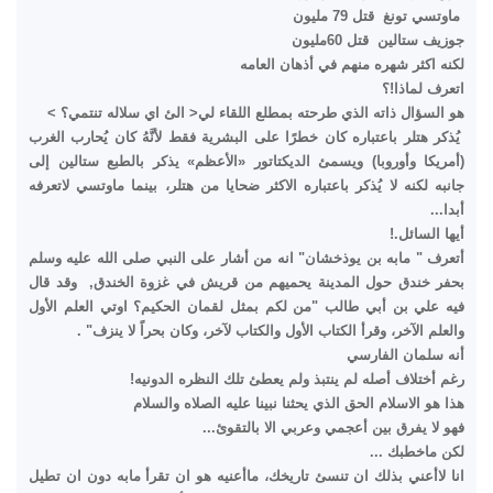
ماوتسي تونغ قتل 79 مليون
جوزيف ستالين قتل 60مليون
لكنه اكثر شهره منهم في أذهان العامه
اتعرف لماذا!؟
هو السؤال ذاته الذي طرحته بمطلع اللقاء لي< الئ اي سلاله تنتمي؟ >
يُذكر هتلر باعتباره كان خطرًا على البشرية فقط لأنَّهُ كان يُحارب الغرب
(أمريكا وأوروبا) ويسمئ الديكتاتور «الأعظم» يذكر بالطبع ستالين إلى
جانبه لكنه لا يُذكر باعتباره الاكثر ضحايا من هتلر، بينما ماوتسي لاتعرفه
أبدا...
أيها السائل.!
أتعرف " مابه بن يوذخشان" انه من أشار على النبي صلى الله عليه وسلم
بحفر خندق حول المدينة يحميهم من قريش في غزوة الخندق, وقد قال
فيه علي بن أبي طالب "من لكم بمثل لقمان الحكيم؟ اوتي العلم الأول
والعلم الآخر، وقرأ الكتاب الأول والكتاب لآخر، وكان بحراً لا ينزف" .
أنه سلمان الفارسي
رغم أختلاف أصله لم ينتبذ ولم يعطئ تلك النظره الدونيه!
هذا هو الاسلام الحق الذي يحثنا نبينا عليه الصلاه والسلام
فهو لا يفرق بين أعجمي وعربي الا بالتقوئ...
لكن ماخطبك ...
انا لاأعني بذلك ان تنسئ تاريخك، ماأعنيه هو ان تقرأ مابه دون ان تطيل