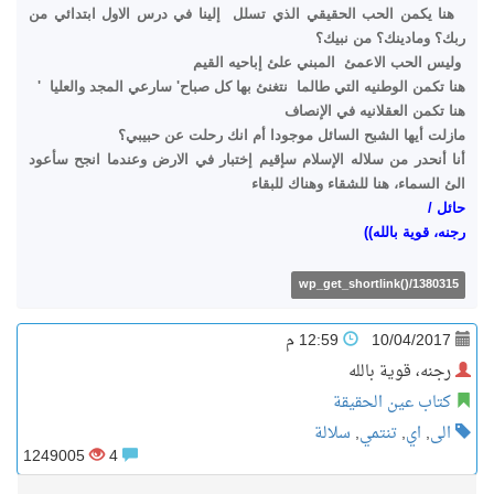
هنا يكمن الحب الحقيقي الذي تسلل إلينا في درس الاول ابتدائي من
ربك؟ ومادينك؟ من نبيك؟
وليس الحب الاعمئ المبني علئ إباحيه القيم
هنا تكمن الوطنيه التي طالما نتغنئ بها كل صباح' سارعي المجد والعليا '
هنا تكمن العقلانيه في الإنصاف
مازلت أيها الشبح السائل موجودا أم انك رحلت عن حبيبي؟
أنا أنحدر من سلاله الإسلام سإقيم إختبار في الارض وعندما انجح سأعود
الئ السماء، هنا للشقاء وهناك للبقاء
حائل /
رجنه، قوية بالله))
wp_get_shortlink()/1380315
10/04/2017
12:59 م
رجنه، قوية بالله
كتاب عين الحقيقة
الى
,
اي
,
تنتمي
,
سلالة
1249005
4