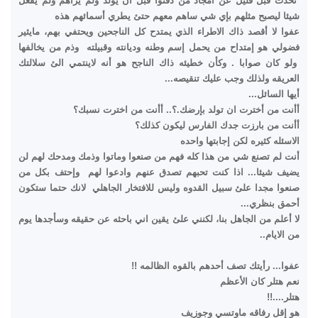
تحدث قبل قليل عن أمجاد من دفنوا قبل أن يولد ولم يراهم ولم يفعل
شيئا ليصبح مثلهم بإي شي ساهم معهم حتئ يطري أسمائهم هذه
عفوا لا أقصد ذاك الاطراء الذي يمتدح كل الناجحين ويحتفي بهم، مايثير
فضولي هو إمتداح من يحمل إسم وطنه وديانته وقبيلته وذم من يخالفها
ولو كان صوابا . وكأن خطيئه ذاك الناجح هو أنه لاينتمي الئ سلالتك
العريقه ولذلك وجب عليك تنقيصه...
أيها السائل...
أأنت من أخترت ان تولد بإرضك.؟.. أأنت من اخترت نسبك؟
أأنت من بارزت جدك الفارس ليكون كذلك؟
الاسئله كثيره لكن إجابتها واحده
أنت لم تصنع شي من هذا كله فهم من صنعوا وماتوا وذمك ومدحك لهم لن
يضيف شيئا... اذا كنت تحبهم تصدق عنهم وادعوا لهم وإحتف بكل من
صنعوا مجدا علئ سبيل القدوه وليس للافتخار الجاهلي لانك حتما ستكون
أحمق بنظري...
لا أعلم من الجاهل بنا، لكنني علئ يقين اني باحثه عن حقيقه وسأجدها يوم
من الايام..
عفوا... رأيتك تصف أحدهم بالقوه الظالمه !!
نعم هتلر كان الأعظم
هتلر....!!
هو إقل رفاقه ماوتسي وجوزيف