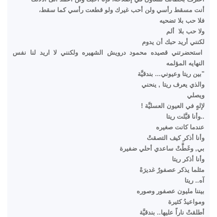
أنت مسقط رأسي ولن أحب غيرك ولو قطعت رأسي كما سقط،
فلا حب بلا تضحيه
ولا حب بلا ألم
لكنني أريد حبك أن يدوم
استحضرتني قصيده محمود درويش الشهيره ولكنني لا اريد لنا نفس
النهايه المؤلمه
"بين ريتا وعيوني... بندقيَّة
والذي يعرف ريتا , ينحني
ويصلي
لإلهٍ في العيون العسليَّة !
..وأنا قبَّلت ريتا
عندما كانت صغيره
وأنا أذكر كيف التصقتْ
بي, وغَطَّتْ ساعدي أحلي ضفيرة
وأنا أذكر ريتا
مثلما يذكر عصفورٌ غديرَهْ
آه.. ريتا
بيننا مليون عصفور وصوره
ومواعيدُ كثيرة
أطلقتْ ناراً عليها.. بندقيَّة