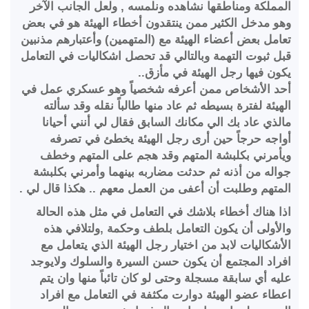
المملكة ومناطقها نشاهده ونلمسه , ولعل الجانب الآخر
وهو مدخل الكثير ممن ينتقدون أخطاء الهيئة هو في بعض
تعامل بعض أعضاء الهيئة مع (المتهمين) وأعتبارهم مذنبين
قبل ثبوت التهمة وبالتالي قد تحصل اشكاليات في التعامل
يكون فيها رجل الهيئة في مأزق..
أحد الأشخاص ممن أعرفه شخصياً وهو عسكري عمل في
الهيئة لفترة بسيطه ثم عاد منها طالباً نقله وقد سألته
مالذي عاد بك الي مكانك السابق فقال لي أنني أحيانا
أواجه حرجاً حين أرى رجل الهيئة يخطئ في تصرفه
ويأمرني بكلبشة المتهم وقد هجم على المتهم وخطف
جواله من أذنه ثم حدثت مضاربه بينهما وأمرني بكلبشة
المتهم وطلبت أن أعفى من العمل معهم .. هكذا قال لي .
اذا هناك أخطاء بلاشك في التعامل في مثل هذه الحالة
والأولى أن يكون التعامل بلطف وحكمة ,ولتلافي هذه
الأشكاليات لابد من اختيار رجل الهيئة الذي يتعامل مع
افراد المجتمع أن يكون حسن السيرة والسلوك ولايوجد
عليه أي سابقة مسجلة وحتى لو كان تائباً منها وان يتم
اعطاء عضو الهيئة دوارت مكثفة في التعامل مع افراد