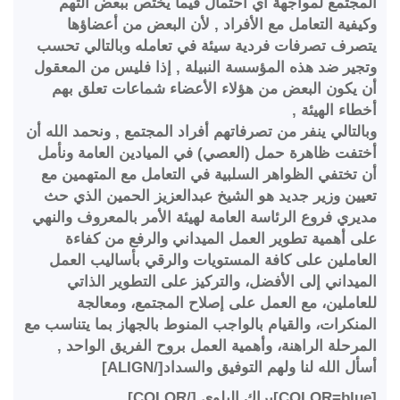
المجتمع لمواجهة اي احتمال فيما يختص ببعض التهم
وكيفية التعامل مع الأفراد , لأن البعض من أعضاؤها
يتصرف تصرفات فردية سيئة في تعامله وبالتالي تحسب
وتجير ضد هذه المؤسسة النبيلة , إذا فليس من المعقول
أن يكون البعض من هؤلاء الأعضاء شماعات تعلق بهم
أخطاء الهيئة ,
وبالتالي ينفر من تصرفاتهم أفراد المجتمع , ونحمد الله أن
أختفت ظاهرة حمل (العصي) في الميادين العامة ونأمل
أن تختفي الظواهر السلبية في التعامل مع المتهمين مع
تعيين وزير جديد هو الشيخ عبدالعزيز الحمين الذي حث
مديري فروع الرئاسة العامة لهيئة الأمر بالمعروف والنهي
على أهمية تطوير العمل الميداني والرفع من كفاءة
العاملين على كافة المستويات والرقي بأساليب العمل
الميداني إلى الأفضل، والتركيز على التطوير الذاتي
للعاملين، مع العمل على إصلاح المجتمع، ومعالجة
المنكرات، والقيام بالواجب المنوط بالجهاز بما يتناسب مع
المرحلة الراهنة، وأهمية العمل بروح الفريق الواحد ,
أسأل الله لنا ولهم التوفيق والسداد[/ALIGN]
[COLOR=blue]براك البلوي [/COLOR]