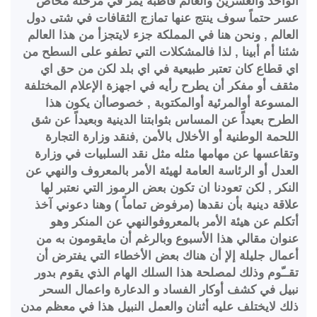
الواحد والعشرين والعالم قاطبة يمر في مرحلة مخاض
عسر حتماً سوف ينتج عنها تمازج الثقافات في شتى دول
العالم , ونحن هنا في المملكة جزء لايتجزأ من هذا العالم
شئنا أم أبينا , لذا فالمشكلات التي تطفو على السطح من
اي قطاع كان تعتبر طبيعية في اي بلد لكن من حق اي
مثقف أو مفكر أن يطرح رأيه في اجهزة الإعلام المختلفة
المسوعة أوالمرئية أوالمكتوبة , خصوصاأن يكون هذا
الطرح بعيداً عن المساس بثوابتنا الدينية وبعيداً عن شق
اللحمة الوطنية أو الأخلال بالأمن ,فنقد وزارة التجارة
وتقاعسها عن مهامها مثله مثل نقد السلبيات في وزارة
العدل أو الرئاسة العامة لهيئة الأمر بالمعروف والنهي عن
النكر , لكن تعودنا ان تكون بعض الرموز التي نعتبر لها
علاقة دينية بأن نقدها (مرفوض تماماً ) وهنا دعوني آخذ
أتكلم عن هيئة الأمر بالمعروفوالنهي عن المنكر وهو
عنوان مقالي هذا الأسبوع وبالرغم أن مايقومون به من
أعمال جليلة إلإ أن هناك بعض الأخطاء التي يفترض أن
تقــّوم وذلك لمصلحة هذا السلك الهام الذي يقوم بدور
نبيل في كشف أوكار الفساد و الدعارة واعمال السحر
ذلك لايختلف عليه أثنان والعمل النبيل هذا في معظم مدن