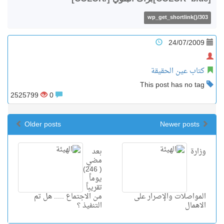
wp_get_shortlink()/303
24/07/2009
كتاب عين الحقيقة
This post has no tag
2525799
0
Older posts
Newer posts
وزارة
بعد
مضي
( 246)
يوماً
تقريباً
المواصلات والإصرار على
من الاجتماع ..... هل تم
الاهمال
التنفيذ ؟