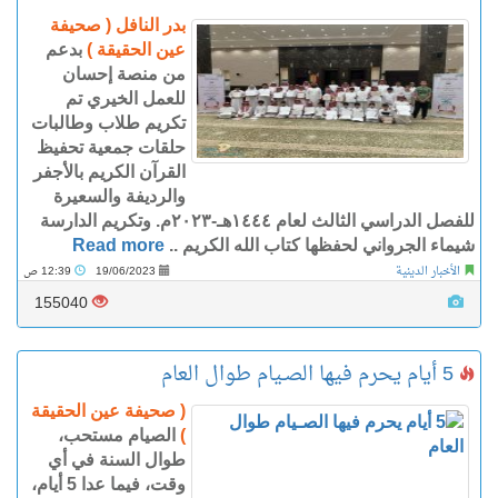
بدر النافل ( صحيفة
عين الحقيقة )
بدعم
من منصة إحسان
للعمل الخيري تم
تكريم طلاب وطالبات
حلقات جمعية تحفيظ
القرآن الكريم بالأجفر
والرديفة والسعيرة
للفصل الدراسي الثالث لعام ١٤٤٤هـ-٢٠٢٣م. وتكريم الدارسة
شيماء الجرواني لحفظها كتاب الله الكريم ..
Read more
الأخبار الدينية
19/06/2023
12:39 ص
155040
5 أيام يحرم فيها الصـيام طوال العام
( صحيفة عين الحقيقة
)
الصيام مستحب،
طوال السنة في أي
وقت، فيما عدا 5 أيام،