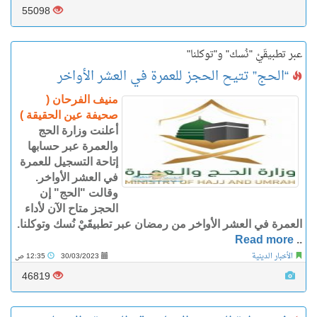
55098
عبر تطبيقَيْ "نُسك" و"توكلنا"
“الحج” تتيح الحجز للعمرة في العشر الأواخر
منيف الفرحان (
صحيفة عين الحقيقة )
أعلنت وزارة الحج
والعمرة عبر حسابها
إتاحة التسجيل للعمرة
في العشر الأواخر.
وقالت "الحج" إن
الحجز متاح الآن لأداء
العمرة في العشر الأواخر من رمضان عبر تطبيقَيْ نُسك وتوكلنا.
Read more
..
الأخبار الدينية
30/03/2023
12:35 ص
46819