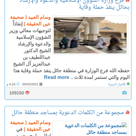
فرع وزارة الشؤون الإسلامية والدعوة والإرشاد
بحائل ينفذ حملة وقاية
وسام العبيد ( صحيفة
عين الحقيقة )
إنفاذاً
لتوجيهات معالي وزير
الشؤون الإسلامية
والدعوة والإرشاد
الشيخ الدكتور
عبداللطيف بن
عبدالعزيز آل الشيخ
حفظه الله فرع الوزارة في منطقة حائل ينفذ حملة وقاية هذا
اليوم والتي تستمر لمدة ثلاث ..
Read more
الأخبار الدينية
05/02/2021
4:23 م
109150
مجموعة من الكلمات الدعوية بمساجد منطقة حائل
وسام العبيد ( صحيفة
عين الحقيقة )
في
إطار برامج وجهود