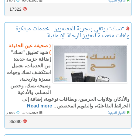
الأخبار الدينية
05/08/2025
8:42 م
17322
“نسك” يرتقي بتجربة المعتمرين ..خدمات مبتكرة
ولغات متعددة لتعزيز الرحلة الإيمانية
( صحيفة عين الحقيقة
)
شهد تطبيق "نسك"
إضافة حزمة جديدة
من الخدمات، تشمل
استكشف نسك وجهات
مميزة وتاريخية،
وسبحة نسك، وحصن
المسلم، والأدعية
والأذكار، وتلاوات الحرمين، وبطاقات توعوية، إضافة إلى
الخرائط التفاعليّة، والتقويم المخصص ..
Read more
الأخبار الدينية
17/02/2025
6:02 م
35380