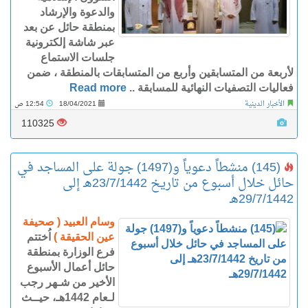
والدعوة والإرشاد
بمنطقة حائل عن بعد
عبر شاشة إلكترونية
جلسات الاستماع
لأربعة من المتسابقين وأربع من المتسابقات بالمنطقة ، ضمن
فعاليات التصفيات النهائية للمسابقة ..
Read more
الأخبار الدينية
18/04/2021
12:54 ص
110325
(145) منشطاً دعوياً و(1497) جولة على المساجد في
حائل خلال أسبوع من تاريخ 23/7/1442هـ إلى
29/7/1442هـ
وسام العبيد ( صحيفة
عين الحقيقة )
اُختتم
فرع الوزارة بمنطقة
حائل أعمال الأسبوع
الأخير من شـهر رجب
لـعام 1442هـ، حيــث