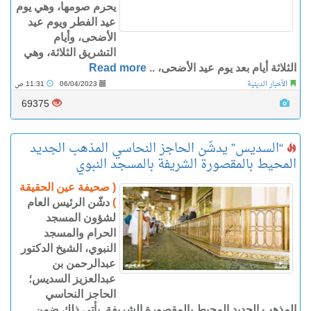
يحرم صومها، وهي يوم
عيد الفطر ويوم عيد
الأضحى، وأيام
التشريق الثلاثة، وهي
الثلاثة أيام بعد يوم عيد الأضحى، ..
Read more
الأخبار الدينية
06/04/2023
11:31 ص
69375
“السديس” يدشّن الحاجز النحاسي المذهب الجديد
المحيط بالمقصورة الشريفة بالمسجد النبوي
( صحيفة عين الحقيقة
)
دشّن الرئيس العام
لشؤون المسجد
الحرام والمسجد
النبوي، الشيخ الدكتور
عبدالرحمن بن
عبدالعزيز السديس؛
الحاجز النحاسي
المذهب الجديد المحيط بالمقصورة الشريفة. يأتي ذلك ضمن