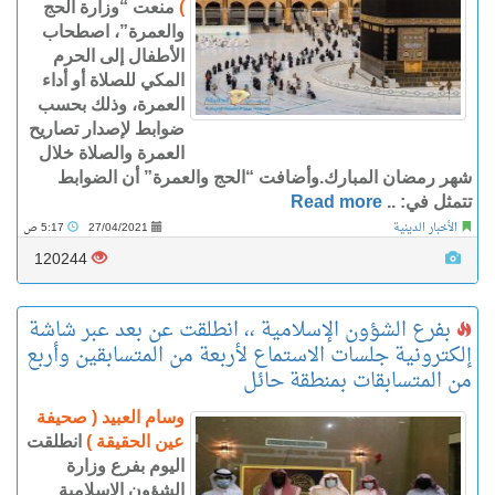
)
منعت “وزارة الحج
والعمرة”، اصطحاب
الأطفال إلى الحرم
المكي للصلاة أو أداء
العمرة، وذلك بحسب
ضوابط لإصدار تصاريح
العمرة والصلاة خلال
شهر رمضان المبارك.وأضافت “الحج والعمرة” أن الضوابط
تتمثل في: ..
Read more
الأخبار الدينية
27/04/2021
5:17 ص
120244
بفرع الشؤون الإسلامية ،، انطلقت عن بعد عبر شاشة
إلكترونية جلسات الاستماع لأربعة من المتسابقين وأربع
من المتسابقات بمنطقة حائل
وسام العبيد ( صحيفة
عين الحقيقة )
انطلقت
اليوم بفرع وزارة
الشؤون الإسلامية