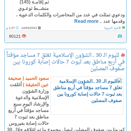
تم إقامـة (145)
منشــط توعـوي
ودعوي تمثلت في عدد من المحاضرات والكلمات الدعوية ،
وقدمها عدد ..
Read more
الأخبار الدينية
14/03/2021
1:27 م
80121
لليوم الـ 30 ..الشؤون الإسلامية تغلق 7 مساجد مؤقتاً
في أربع مناطق بعد ثبوت 7 حالات إصابة كورونا بين
صفوف المصلين
سعود الحميد ( صحيفة
عين الحقيقة )
أغلقت
وزارة الشؤون
الإسلامية والدعوة
والإرشاد اليوم سبع
مساجد مؤقتاً في أربع
مناطق بعد ثبوت 7
حالات إصابة بفيروس
كورونا بين صفوف المصلين ليصل مجموع ما تم إغلاقه خلال 30