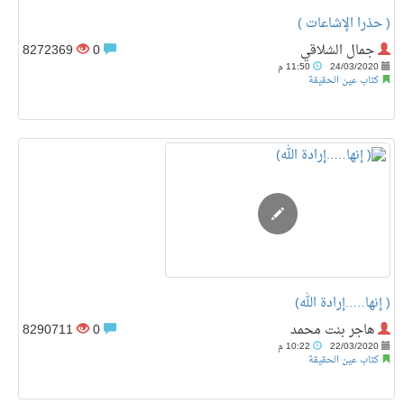
( حذرا الإشاعات )
جمال الشلاقي
0
8272369
24/03/2020
11:50 م
كتاب عين الحقيقة
‏( إنها…..إرادة الله)
هاجر بنت محمد
0
8290711
22/03/2020
10:22 م
كتاب عين الحقيقة