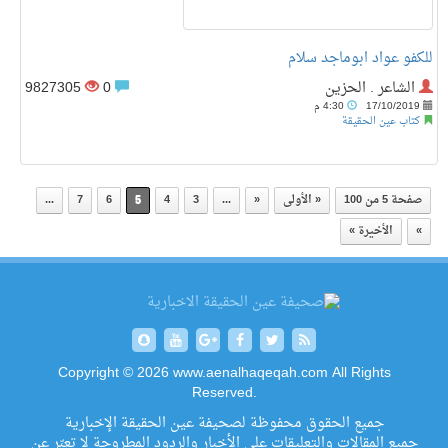
للكفو عواد ابوماجد سلام
الشاعر . الحزين
0
9827305
17/10/2019
4:30 م
كتاب عين الحقيقة
صفحة 5 من 100
« الأولى
«
...
3
4
5
6
7
...
»
الأخيرة »
Copyright © 2026 www.aenalhaqeqah.com All Rights
Reserved.
جميع الحقوق محفوظة لصحيفة عين الحقيقة الإخبارية
جميع المقالات والتعليقات على الأخبار والردود المطروحة لا تعبّر عن