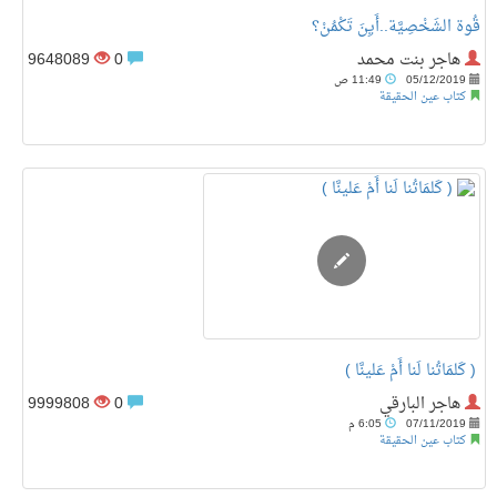
قُوة الشَخْصِيَّة..أَيِنَ تَكْمُنْ؟
هاجر بنت محمد
0
9648089
05/12/2019
11:49 ص
كتاب عين الحقيقة
‏ ( كَلمَاتُنا لَنا أَمْ عَلينَّا )
هاجر البارقي
0
9999808
07/11/2019
6:05 م
كتاب عين الحقيقة