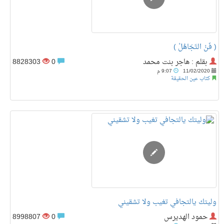
( فَنْ التَجَاهُلْ )
بقلم : هاجر بنت محمد
0
8828303
11/02/2020
9:07 م
كتاب عين الحقيقة
وليتك يالتجافي تغيب ولا تشقيني
حمود الهديرس
0
8998807