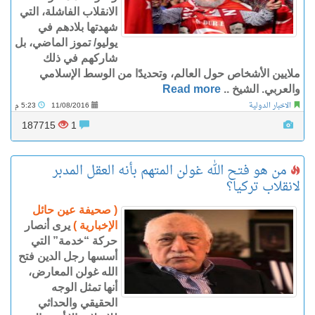
الانقلاب الفاشلة، التي
شهدتها بلادهم في
يوليو/ تموز الماضي، بل
شاركهم في ذلك
ملايين الأشخاص حول العالم، وتحديدًا من الوسط الإسلامي
والعربي. الشيخ ..
Read more
الاخبار الدولية
11/08/2016
5:23 م
187715
1
من هو فتح الله غولن المتهم بأنه العقل المدبر
لانقلاب تركيا؟
( صحيفة عين حائل
الإخبارية )
يرى أنصار
حركة “خدمة” التي
أسسها رجل الدين فتح
الله غولن المعارض،
أنها تمثل الوجه
الحقيقي والحداثي