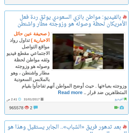
بالفيديو: مواطن بالزي السعودي يوثق ردة فعل
الأمريكان لحظة وصوله هو وزوجته مطار واشنطن
( صحيفة عين حائل
الاخبارية )
تداول رواد
مواقع التواصل
الاجتماعي مقطع فيديو
وثقه مواطن لحظة
وصوله هو وزوجته
مطار واشنطن ، وهو
بالملابس السعودية
وزوجته بعباءتها . حيث أوضح المواطن أنهم تفاجأوا بقيام
المتظاهرين ضد قرار ..
Read more
الفيديو
31/01/2017
2:41 ص
965578
2
بعد تدهور فريق «الشباب».. الجابر يستقيل وهذا هو