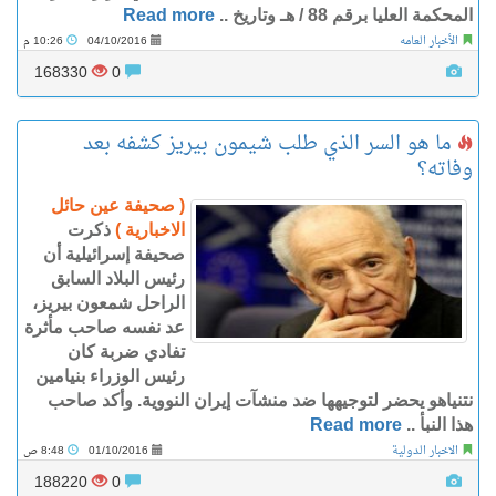
المحكمة العليا برقم 88 / هـ وتاريخ ..
Read more
الأخبار العامه
04/10/2016
10:26 م
168330
0
ما هو السر الذي طلب شيمون بيريز كشفه بعد
وفاته؟
( صحيفة عين حائل
الاخبارية )
ذكرت
صحيفة إسرائيلية أن
رئيس البلاد السابق
الراحل شمعون بيريز،
عد نفسه صاحب مأثرة
تفادي ضربة كان
رئيس الوزراء بنيامين
نتنياهو يحضر لتوجيهها ضد منشآت إيران النووية. وأكد صاحب
هذا النبأ ..
Read more
الاخبار الدولية
01/10/2016
8:48 ص
188220
0