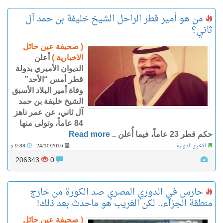
من هو أمير قطر الراحل الشيخ خليفة بن حمد آل
ثاني؟
( صحيفة عين حائل
الاخبارية )
أعلن
الديوان الأميري بدولة
قطر أمس “الأحد”
وفاة أمير البلاد الأسبق
الشيخ خليفة بن حمد
آل ثاني، عن عمر ناهز
84 عاماً، وتولى منها
حكم قطر 23 عاماً، فيما أُعلن ..
Read more
الاخبار الدولية
24/10/2016
9:38 م
206343
0
حارس في الدوري المصري صد الكورة من خارج
منطقة الجزاء.. لكن الغريب هو ماحدث بعد ذلك!
( صحيفة عين حائل