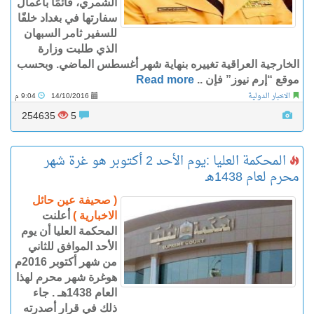
الشمري، قائمًا بأعمال
سفارتها في بغداد خلفًا
للسفير ثامر السبهان
الذي طلبت وزارة
الخارجية العراقية تغييره بنهاية شهر أغسطس الماضي. وبحسب
موقع “إرم نيوز” فإن ..
Read more
الاخبار الدولية
14/10/2016
9:04 م
254635
5
المحكمة العليا :يوم الأحد 2 أكتوبر هو غرة شهر
محرم لعام 1438هـ
( صحيفة عين حائل
الاخبارية )
أعلنت
المحكمة العليا أن يوم
الأحد الموافق للثاني
من شهر أكتوبر 2016م
هوغرة شهر محرم لهذا
العام 1438هـ . جاء
ذلك في قرار أصدرته