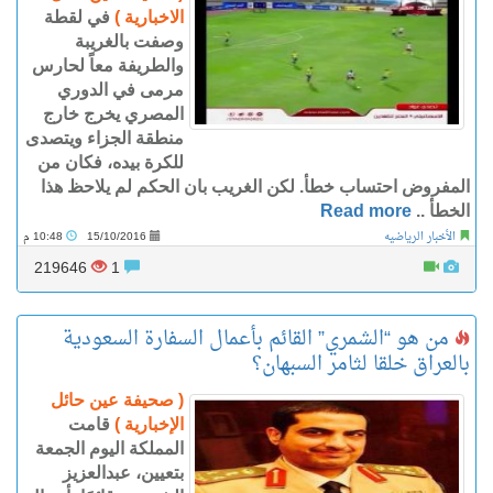
الاخبارية )
في لقطة
وصفت بالغريبة
والطريفة معاً لحارس
مرمى في الدوري
المصري يخرج خارج
منطقة الجزاء ويتصدى
للكرة بيده، فكان من
المفروض احتساب خطأ. لكن الغريب بان الحكم لم يلاحظ هذا
الخطأ ..
Read more
الأخبار الرياضيه
15/10/2016
10:48 م
219646
1
من هو “الشمري” القائم بأعمال السفارة السعودية
بالعراق خلقا لثامر السبهان؟
( صحيفة عين حائل
الإخبارية )
قامت
المملكة اليوم الجمعة
بتعيين، عبدالعزيز