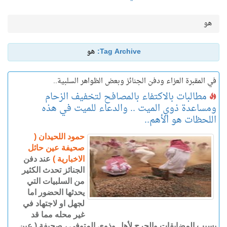
هو
Tag Archive:
هو
في المقبرة العزاء ودفن الجنائز وبعض الظواهر السلبية..
مطالبات بالاكتفاء بالمصافح لتخفيف الزحام
ومساعدة ذوي الميت .. والدعاء للميت في هذه
اللحظات هو الأهم..
حمود اللحيدان (
صحيفة عين حائل
الاخبارية )
عند دفن
الجنائز تحدث الكثير
من السلبيات التي
يحدثها الحضور اما
لجهل او لاجتهاد في
غير محله مما قد
يسبب المضايقات والحرج لأهل وذوي المتوفى ، صحيفة ( عين