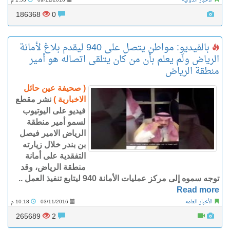
الاخبار الدولية
09/11/2016
1:53 م
186368
0
بالفيديو: مواطن يتصل على 940 ليقدم بلاغ لأمانة
الرياض ولَم يعلم بأن من كان يتلقى اتصاله هو أمير
منطقة الرياض
( صحيفة عين حائل
الاخبارية )
نشر مقطع
فيديو على اليوتيوب
لسمو أمير منطقة
الرياض الامير فيصل
بن بندر خلال زيارته
التفقدية على أمانة
منطقة الرياض، وقد
توجه سموه إلى مركز عمليات الأمانة 940 ليتابع تنفيذ العمل ..
Read more
الأخبار العامه
03/11/2016
10:18 م
265689
2