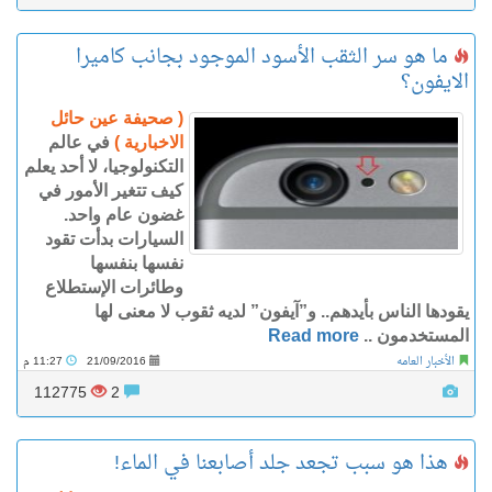
ما هو سر الثقب الأسود الموجود بجانب كاميرا
الايفون؟
( صحيفة عين حائل
الاخبارية )
في عالم
التكنولوجيا، لا أحد يعلم
كيف تتغير الأمور في
غضون عام واحد.
السيارات بدأت تقود
نفسها بنفسها
وطائرات الإستطلاع
يقودها الناس بأيدهم.. و”آيفون” لديه ثقوب لا معنى لها
المستخدمون ..
Read more
الأخبار العامه
21/09/2016
11:27 م
112775
2
هذا هو سبب تجعد جلد أصابعنا في الماء!