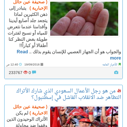
( صحيفة عين حائل
الإخبارية )
يتبادر إلى
ذهن الكثيرين لماذا
يتجعد جلد أصابع أيدينا
وأقدامنا عندما نتعرض
للمياه أو نسبح لفترات
طويلة بغض النظر كنا
أطفالا أو كباراً!!
والجواب هو أن الجهاز العصبي للإنسان يقوم بذلك ..
Read
more
الأخبار العامه
19/09/2016
12:40 ص
233767
0
من هو رجل الأعمال السعودي الذي شارك الأتراك
التظاهر ضد الانقلاب الفاشل في إسطنبول؟
( صحيفة عين حائل
الاخبارية )
لم يكن
الأتراك الوحيدون الذين
وقفوا ضد محاولة