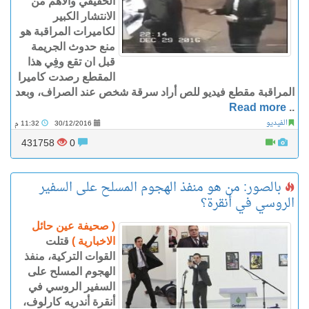
الحقيقي والأهم من
الانتشار الكبير
لكاميرات المراقبة هو
منع حدوث الجريمة
قبل ان تقع وفِي هذا
المقطع رصدت كاميرا
المراقبة مقطع فيديو للص أراد سرقة شخص عند الصراف، وبعد
Read more
..
الفيديو
30/12/2016
11:32 م
431758
0
بالصور: من هو منفذ الهجوم المسلح على السفير
الروسي في أنقرة؟
( صحيفة عين حائل
الاخبارية )
قتلت
القوات التركية، منفذ
الهجوم المسلح على
السفير الروسي في
أنقرة أندريه كارلوف،