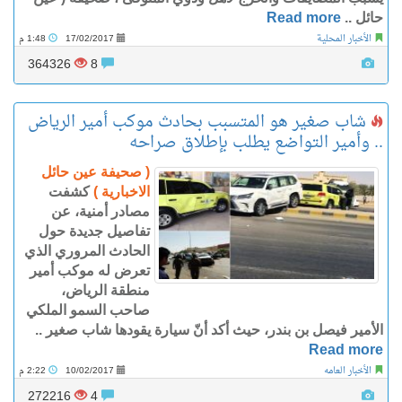
حائل ..
Read more
الأخبار المحلية
17/02/2017
1:48 م
364326
8
شاب صغير هو المتسبب بحادث موكب أمير الرياض
.. وأمير التواضع يطلب بإطلاق صراحه
( صحيفة عين حائل
الاخبارية )
كشفت
مصادر أمنية، عن
تفاصيل جديدة حول
الحادث المروري الذي
تعرض له موكب أمير
منطقة الرياض،
صاحب السمو الملكي
الأمير فيصل بن بندر، حيث أكد أنّ سيارة يقودها شاب صغير ..
Read more
الأخبار العامه
10/02/2017
2:22 م
272216
4