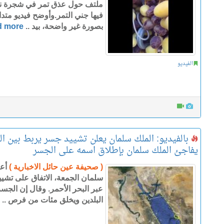
ملتف حول عذق تمر في شجرة نخي
فيها جني التمر.وأوضح فيديو متدا
بصورة غير واضحة، بيد ..
d more
الفيديو
بالفيديو: الملك سلمان يعلن تشييد جسر يربط بين 
يفاجئ الملك سلمان بإطلاق اسمه على الجسر
( صحيفة عين حائل الاخبارية )
أع
سلمان الجمعة، الاتفاق على تشي
عبر البحر الأحمر. وقال إن الجسر
البلدين ويخلق مئات من فرص ..
e