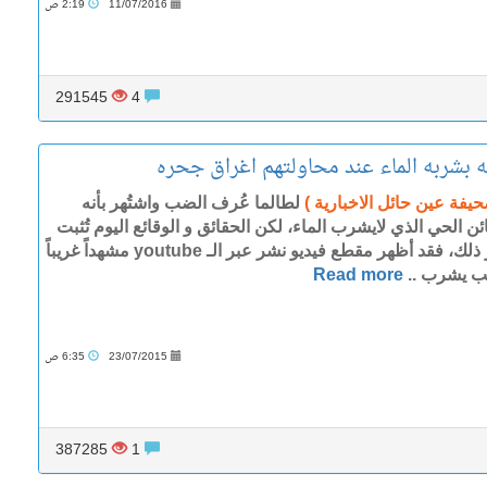
11/07/2016
2:19 ص
291545
4
بشربه الماء عند محاولتهم اغراق جحره
حيفة عين حائل الاخبارية )
لطالما عُرف الضب واشتُهر بأنه
ئن الحي الذي لايشرب الماء، لكن الحقائق و الوقائع اليوم تُثبت
غير ذلك، فقد أظهر مقطع فيديو نشر عبر الـ youtube مشهداً غريباً
 يشرب ..
Read more
23/07/2015
6:35 ص
387285
1