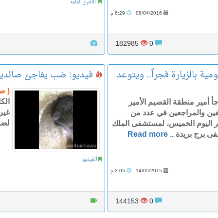
الأخبار العامه
08/04/2016
6:29 م
182985
0
مية بالزيارة فجراً.. ويتوعد
فيديو: ضب يفاجئ صائديه 
( ص
الكا
أ أمير منطقة القصيم الأمير
ين والمراجعين في عدد من
لضب
جر اليوم الخميس، لمستشفى الملك
 برج بريدة ..
Read more
الفيديو
14/05/2015
2:05 م
144153
0