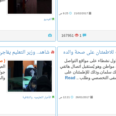
21/02/2017
9:25 ص
الفيديو
167951
1
ه للاطمئنان على صحة والده
شاهد.. وزير التعليم يفاجئ
اول نشطاء على مواقع التواصل
( ص
 مواطن وهو يُستقبل اتصال هاتفي
ك سلمان.وذلك للإطمئنان على
جولة
تشفى التخصصي وطلب ..
Read
وال
26/01/2017
12:21 ص
الأخبار التعليميه. والثقافية