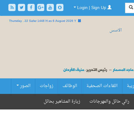
Login | Sign Up
Thursday , 22 Safar 1448 H as
6 August 2026 Y
ريبة
اللقاءات الصحفية
الوظائف
زواجات
الصور
رالي حائل والمهرجانات
زيارة المشاهير بحائل