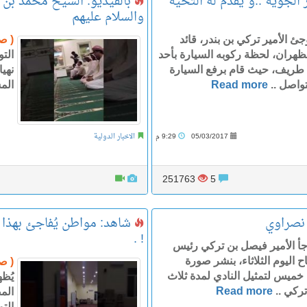
 الجوية ..و”يقدم له التحية
بالفيديو: الشيخ محمد بن 
والسلام عليهم
ئ الأمير تركي بن بندر، قائد
( ص
لظهران، لحظة ركوبه السيارة بأحد
الت
كلٍ طريف، حيث قام برفع السيارة
نهي
واصل ..
Read more
الم
05/03/2017
9:29 م
الاخبار الدولية
251763
5
نصراوي
شاهد: مواطن يُفاجئ بهذا ا
! .
جأ الأمير فيصل بن تركي رئيس
اليوم الثلاثاء، بنشر صورة
( ص
خميس لتمثيل النادي لمدة ثلاث
يُظ
ركي ..
Read more
الم
الت