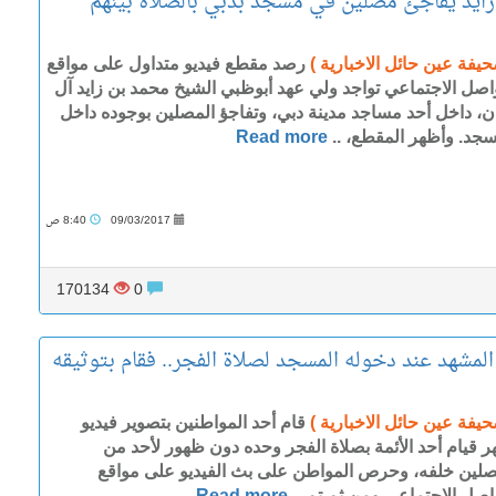
زايد يفاجئ مصلين في مسجد بدبي بالصلاة بينهم
حيفة عين حائل الاخبارية )
رصد مقطع فيديو متداول على مواقع
واصل الاجتماعي تواجد ولي عهد أبوظبي الشيخ محمد بن زايد آل
ان، داخل أحد مساجد مدينة دبي، وتفاجؤ المصلين بوجوده داخل
سجد. وأظهر المقطع، ..
Read more
09/03/2017
8:40 ص
170134
0
لمشهد عند دخوله المسجد لصلاة الفجر.. فقام بتوثيقه
حيفة عين حائل الاخبارية )
قام أحد المواطنين بتصوير فيديو
هر قيام أحد الأئمة بصلاة الفجر وحده دون ظهور لأحد من
صلين خلفه، وحرص المواطن على بث الفيديو على مواقع
واصل الاجتماعي ومن ثم تم ..
Read more