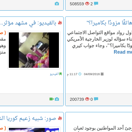
508559
2
ًا مزودًا بكاميرا؟”
بالفيديو: في مشهد مؤثر.. 
ول رواد مواقع التواصل الاجتماعي
( ص
ء سؤاله لوزير الخارجية الأمريكي
مقطع
دًا بكاميرا؟”، وجاء جواب كيري
وهو
Read m
منز
الفيديو
04/09/2016
11:17 م
200739
0
صور: شبيه زعيم كوريا الش
ئ أحد المواطنين بوجود ثعبان
( صح