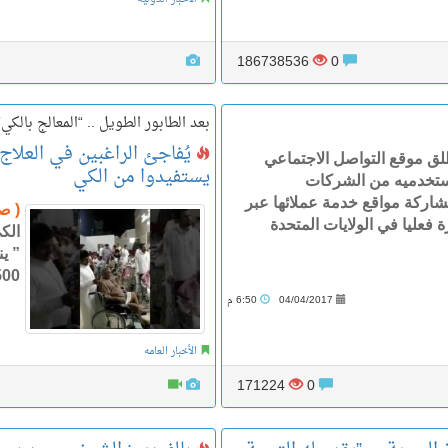
186738536
0
بعد الطابور الطويل .. “المعالج بالكي”
لق موقع التواصل الاجتماعي
يستفيدوا من الكي
ستخدميه من الشركات
ركة مواقع خدمة عملائها عبر
( ص
 فعليا في الولايات المتحدة
الك
” ين
500 ريال نظير ما يقوم
04/04/2017
6:50 م
الأخبار العامه
171224
0