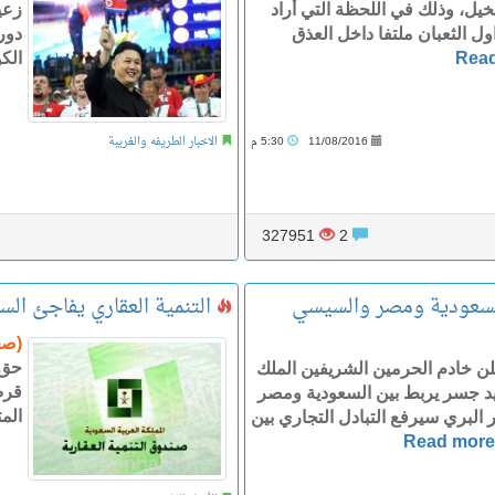
ل، وذلك في اللحظة التي أراد
زعي
ول الثعبان ملتفا داخل العذق
Rea
الك
11/08/2016
5:30 م
الاخبار الطريفه والغريبة
327951
2
السعودية ومصر والسيسي
التنمية العقاري يفاجئ ال
(صح
لن خادم الحرمين الشريفين الملك
قرض
يد جسر يربط بين السعودية ومصر
المت
 البري سيرفع التبادل التجاري بين
Read mor