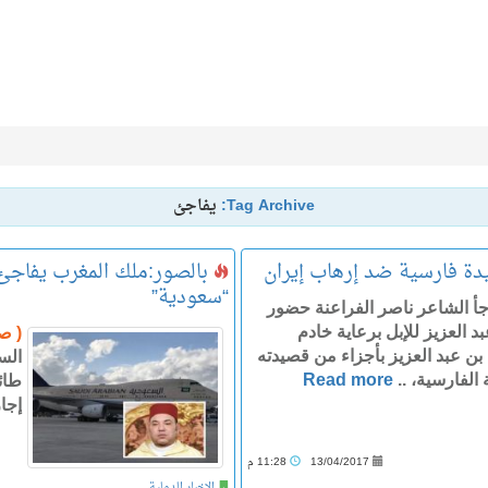
Tag Archive:
يفاجئ
دة فارسية ضد إرهاب إيران
بالصور:ملك المغرب يفاجئ 
“سعودية”
جأ الشاعر ناصر الفراعنة حضور
 العزيز للإبل برعاية خادم
( ص
ن عبد العزيز بأجزاء من قصيدته
الس
 الفارسية، ..
Read more
طائ
إجا
13/04/2017
11:28 م
الاخبار الدولية