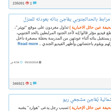
235091
1
مرابط بالحدالجنوبي يفاجئ بناته بعودته للمنزل
حيفة عين حائل الاخبارية )
تداول مغردون على موقع “تويتر”،
 فيديو مؤثر قالوا إنه لأحد الجنود المرابطين بالحد الجنوبي،
 يستقبل بناته أثناء عودتهن من المدرسة بحفلة مصغرة داخل
لهم ويقوم باحتضانهن.وأظهر الفيديو الجندي ..
Read more
05/10/2016
8:54 ص
346921
1
مالية يُفاجئ مشجعي ريو
يفة عين حائل الإخبارية )
تسبب رجل يدعى “هوارد” يشبه