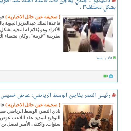
بالفيديو .. جندي يُفاجئ قائد قاعدة الملك عبد العزيز
بشكلٍ مختلف”! .
( صحيفة عين حائل الاخبارية )
فوج
قاعدة الملك عبدالعزيز الجوية با
الأفراد وهو يُقدّم له التحية بش
بطريقة “غريبة”. وكان نشطاء الت
الأخبار العامه
رئيس النصر يفاجئ الوسط الرياضي: عوض خميس 
( صحيفة عين حائل الاخبارية )
فا
نادي النصر، الوسط الرياضي صباح 
التوقيع لتمديد عقد اللاعب عوض 
سنوات. واكتفى الأمير فيصل بن ت