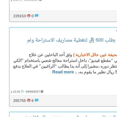
229153
0
يُفاجئ الراغبين في العلاج بطلب 500 ريال لتغطية مصاريف الاستراحة ولم
حيفة عين حائل الاخبارية )
وثق أحد الباحثين عن علاج
ي “مقطع فيديو”، داخل استراحة معالج شعبي باستخدام “الكي
تظر دوره ،مشيرا إلى أنه بدا يطالب “الراغبين” في العلاج بدفع
 به، ..
Read more
04/04/2017
11:41 م
265755
6