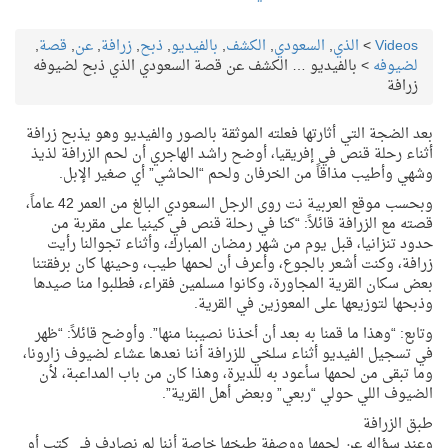
Videos
>
الذي
,
السعودي
,
الكشف
,
بالفيديو
,
ذبح
,
زرافة
,
عن
,
قصة
,
لضيوفه
>
بالفيديو … الكشف عن قصة السعودي الذي ذبح لضيوفه
زرافة
بعد الضجة التي أثارتها فعلته الموثقة بالصور والفيديو وهو يذبح زرافة
أثناء رحلة قنص في إفريقيا، أوضح راشد الهاجري أن لحم الزرافة لذيذ
وشهي وأطيب مذاقاً من الخرفان ولحم “الحاشي” أي صغير الإبل.
وبحسب موقع العربية نت روى الرجل السعودي البالغ من العمر 42 عاماً،
قصته مع الزرافة قائلاً: “كنا في رحلة قنص في كينيا على مقربة من
حدود تنزانيا، قبل يوم من شهر رمضان المبارك، وأثناء تجوالنا رأيت
زرافة، وكنت أشعر بالجوع، وأعرف أن لحمها طيب، وحينها كان برفقتنا
بعض سكان القرية المجاورة، وكانوا مسلمين فقراء، فطلبوا منا صيدها
وذبحها لتوزيعها على المعوزين في القرية.
وتابع: “وهذا ما قمنا به بعد أن أخذنا نصيبنا منها”. وأوضح قائلاً: “ظهر
في تسجيل الفيديو أثناء سلخي للزرافة أننا نعدها عشاء لضيوف زارونا،
وما تبقى من لحمها سأعود به للديرة، وهذا كان من باب المداعبة، لأن
الضيوف اللي حولي “ربعي” وبعض أهل القرية”.
طبق الزرافة
وعند سؤاله عن لحمها ووصفة طبخها خاصة أننا لم نصادف في كتب أو