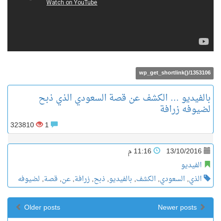
wp_get_shortlink()/1353106
بالفيديو … الكشف عن قصة السعودي الذي ذبح
لضيوفه زرافة
323810
1
13/10/2016
11:16 م
الفيديو
الذي
,
السعودي
,
الكشف
,
بالفيديو
,
ذبح
,
زرافة
,
عن
,
قصة
,
لضيوفه
Older posts
Newer posts