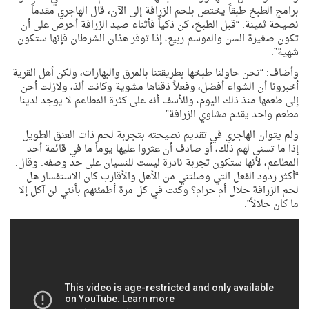
برامج الطبخ طبقاً يختص بلحم الزرافة إلى الآن، قال الهاجري مقدماً
نصيحة ثمينة: “قبل الطبخ، كن ذكياً فأثناء صيد الزرافة أحرص على أن
تكون صغيرة السن والموسم ربيع، إذا توفر هذان الشرطان فإنها ستكون
شهية”.
وأضاف: “نحن حاولنا طبخها بطريقتنا بالمرق والبهارات، ولكن أهل القرية
أخبرونا أن الشواء أفضل، وفعلاً ذقناها مشوية وكانت ألذ، ولازلت أحن
إلى طعمها منذ ذلك اليوم، وللأسف أنه على كثرة المطاعم لا يوجد لدينا
مطعم واحد يقدم مشاوي الزرافة”.
ولم يتوان الهاجري في تقديم نصيحته بتجربة لحم ذات العنق الطويل
إذا ما تسنى لهم ذلك، أو صادف أن عثروا عليها يوماً ما في قائمة أحد
المطاعم، لأنها ستكون تجربة نادرة ليست للنسيان على حد وصفه. وقال:
“أكثر ردود الفعل التي وصلتني من الأهل والأقارب كان الاستفسار هل
لحم الزرافة حلال أم حرام؟ وكنت في كل مرة أطمئنهم بأنني لن آكل إلا
ما كان حلالاً”.