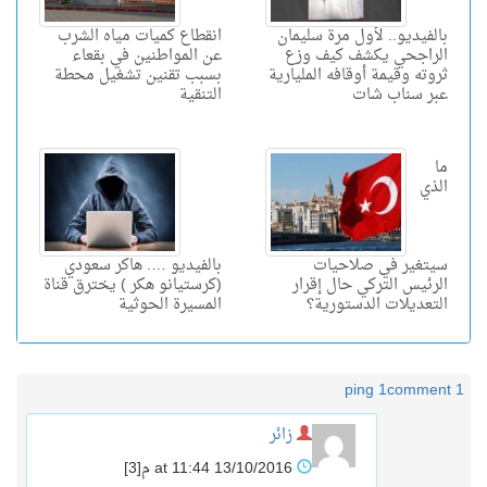
بالفيديو.. لأول مرة سليمان
انقطاع كميات مياه الشرب
الراجحي يكشف كيف وزع
عن المواطنين في بقعاء
ثروته وقيمة أوقافه المليارية
بسبب تقنين تشغيل محطة
عبر سناب شات
التنقية
ما
الذي
سيتغير في صلاحيات
بالفيديو …. هاكر سعودي
الرئيس التركي حال إقرار
(كرستيانو هكر ) يخترق قناة
التعديلات الدستورية؟
المسيرة الحوثية
1 ping
1 comment
زائر
13/10/2016 at 11:44 م
[3]