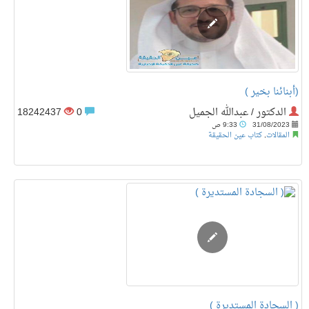
(أبنائنا بخير )
الدكتور / عبدالله الجميل
0
18242437
31/08/2023
9:33 ص
المقالات
,
كتاب عين الحقيقة
( السجادة المستديرة )