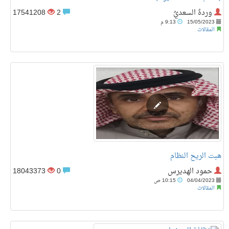
وردهٌ السعديٌ
2
17541208
15/05/2023
9:13 م
المقالات
هبت الريح النظام
حمود الهديرس
0
18043373
04/04/2023
10:15 ص
المقالات