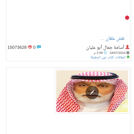
نقش علقان …
أسامة جمال أبو عليان
0
15073628
18/07/2024
2:56 م
المقالات
,
كتاب عين الحقيقة