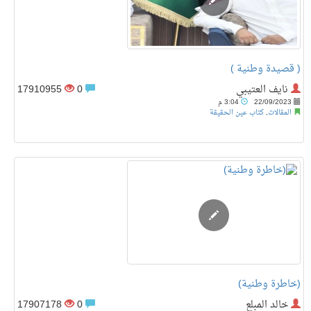
( قصيدة وطنية )
نايف العتيبي
0
17910955
22/09/2023
3:04 م
المقالات
,
كتاب عين الحقيقة
(خاطرة وطنية)
خالد المبلع
0
17907178