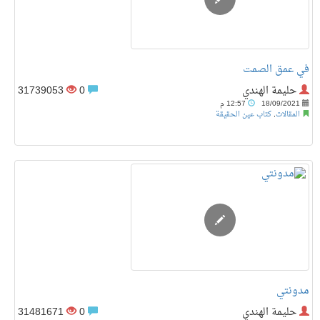
في عمق الصمت
حليمة الهندي
0
31739053
18/09/2021
12:57 م
المقالات
,
كتاب عين الحقيقة
مدونتي
حليمة الهندي
0
31481671