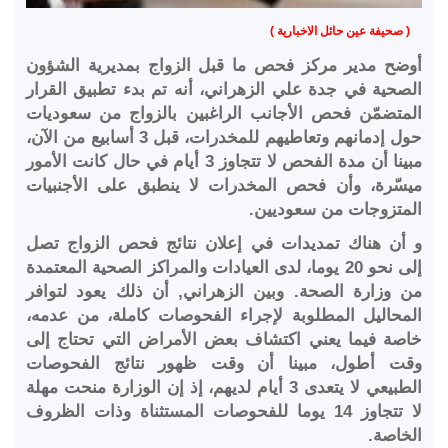
( صحيفة عين حائل الاخبارية )
أوضح مدير مركز فحص ما قبل الزواج بمديرية الشؤون
الصحية في جدة علي الزهراني، أنه تم بدء تطبيق القرار
المتضمّن فحص الأجانب الراغبين بالزواج من سعوديات
حول إدمانهم وتعاطيهم للمخدرات، قبل 3 أسابيع من الآن،
مبينا أن مدة الفحص لا تتجاوز 3 أيام في حال كانت الأمور
ميسّرة، وأن فحص المخدرات لا ينطبق على الأجنبيات
المتزوجات من سعوديين.
و أن هناك تمديدات في إعلان نتائج فحص الزواج تصل
إلى نحو 20 يوما، لدى العيادات والمراكز الصحية المعتمدة
من وزارة الصحة. وبين الزهراني, أن ذلك يعود لتوافر
المحاليل المطلوبة لإجراء الفحوصات كاملة، من عدمه،
خاصة فيما يعني اكتشاف بعض الأمراض التي تحتاج إلى
وقت أطول، مبينا أن وقت ظهور نتائج الفحوصات
الطبيعي لا يتعدى 3 أيام لديهم، إذ إن الوزارة منحت مهلة
لا تتجاوز 14 يوما للفحوصات المستثناة وذات الظروف
الخاصة.