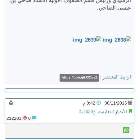
الرشيدي ورئيس قسم الصفوف الأولية الأستاذ ضاحي بن
عيسى الضاحي.
الرابط المختصر :
https://goo.gl/J3Cus2
30/11/2016
9:42 م
الأخبار التعليميه. والثقافية
212201
0