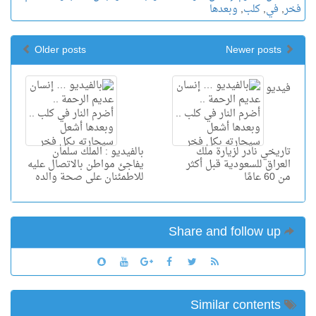
فخر
,
في
,
كلب
,
وبعدها
Older posts
Newer posts
فيديو
تاريخي نادر لزيارة ملك
بالفيديو : الملك سلمان
العراق للسعودية قبل أكثر
يفاجئ مواطن بالاتصال عليه
من 60 عامًا
للاطمئنان على صحة والده
Share and follow up
Similar contents