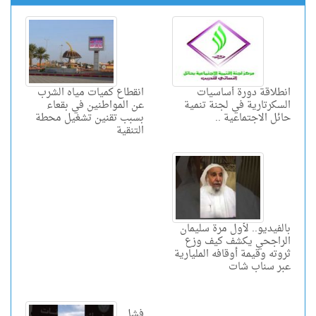
انطلاقة دورة أساسيات
انقطاع كميات مياه الشرب
السكرتارية في لجنة تنمية
عن المواطنين في بقعاء
حائل الاجتماعية ..
بسبب تقنين تشغيل محطة
التنقية
بالفيديو.. لأول مرة سليمان
الراجحي يكشف كيف وزع
ثروته وقيمة أوقافه المليارية
عبر سناب شات
فشل