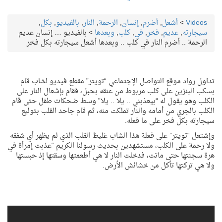
Videos
>
أشعل
,
أضرم
,
إنسان
,
الرحمة
,
النار
,
بالفيديو
,
بكل
,
سيجارته
,
عديم
,
فخر
,
في
,
كلب
,
وبعدها
>
بالفيديو … إنسان عديم
الرحمة .. أضرم النار في كلب .. وبعدها أشعل سيجارته بكل فخر
تداول رواد موقع التواصل الإجتماعي “تويتر” مقطع فيديو لشاب قام
بسكب البنزين على كلب مربوط من عنقه بحبل، فقام بإشعال النار على
الكلب وهو يقول له “بيعذبني .. يلا .. يلا” وسط ضحكات طفل حتى قام
الكلب بالجري من أمامه والنار تملكت منه، ثم قام جاحد القلب بتوليع
سيجارته بكل فخر على ما فعله.
وإشتعل “تويتر” على فعلة هذا الشاب غليظ القلب الذي لم يظهر أي شفقه
ولا رحمة على الكلب، مستشهدين بحديث رسولنا الكريم “عذبت إمرأة في
هرة سجنتها حتى ماتت، فدخلت النار لا هي أطعمتها وسقتها إذ حبستها
ولا هي تركتها تأكل من خشائش الأرض.