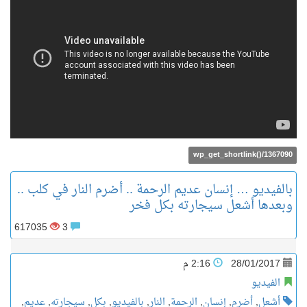
wp_get_shortlink()/1367090
بالفيديو … إنسان عديم الرحمة .. أضرم النار في كلب ..
وبعدها أشعل سيجارته بكل فخر
617035
3
28/01/2017
2:16 م
الفيديو
أشعل
,
أضرم
,
إنسان
,
الرحمة
,
النار
,
بالفيديو
,
بكل
,
سيجارته
,
عديم
,