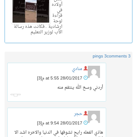
أولاده
في
قراءة
لوحة
ارشادية ..فكانت هذه رسالة
الأب لوزير التعليم
3 pings
3 comments
منادي
28/01/2017 at 5:55 م
[3]
أردني وسخ الله ينتقم منه
حجر
28/01/2017 at 9:54 م
[3]
هاذي الفعله رايح تشوفها في الدنيا والاخره اشد الا